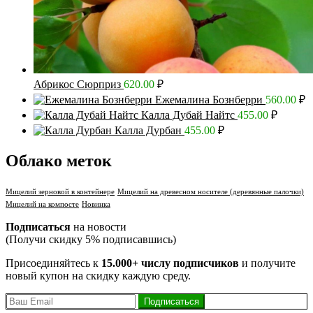
Абрикос Сюрприз
620.00
₽
Ежемалина Бознберри
560.00
₽
Калла Дубай Найтс
455.00
₽
Калла Дурбан
455.00
₽
Облако меток
Мицелий зерновой в контейнере
Мицелий на древесном носителе (деревянные палочки)
Мицелий на компосте
Новинка
Подписаться
на новости
(Получи скидку 5% подписавшись)
Присоединяйтесь к
15.000+ числу подписчиков
и получите
новый купон на скидку каждую среду.