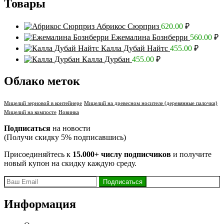
Товары
Абрикос Сюрприз
620.00
₽
Ежемалина Бознберри
560.00
₽
Калла Дубай Найтс
455.00
₽
Калла Дурбан
455.00
₽
Облако меток
Мицелий зерновой в контейнере
Мицелий на древесном носителе (деревянные палочки)
Мицелий на компосте
Новинка
Подписаться
на новости
(Получи скидку 5% подписавшись)
Присоединяйтесь к
15.000+ числу подписчиков
и получите
новый купон на скидку каждую среду.
Информация