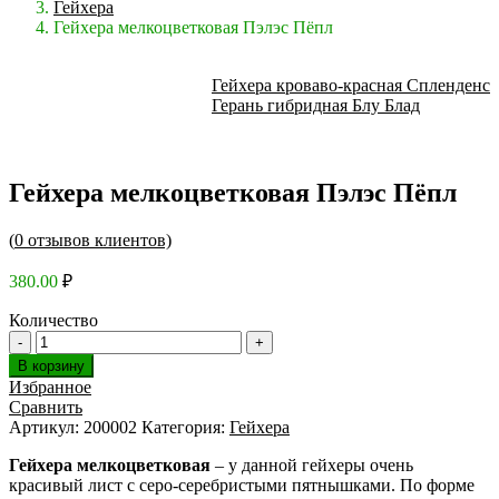
Гейхера
Гейхера мелкоцветковая Пэлэс Пёпл
Гейхера кроваво-красная Спленденс
Герань гибридная Блу Блад
Гейхера мелкоцветковая Пэлэс Пёпл
(
0
отзывов клиентов)
380.00
₽
Количество
В корзину
Избранное
Сравнить
Артикул:
200002
Категория:
Гейхера
Гейхера мелкоцветковая
– у данной гейхеры очень
красивый лист с серо-серебристыми пятнышками. По форме