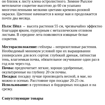
он близок к листу клена остролистного. Зимние Рыхлое
метельчатое соцветие высотою до 60 см усыпано
многочисленными мелкими цветами кремово-розовой
окраски. Цветение начинается в конце мая и продолжается
почти два месяца.
Пэлэс Пёпл –
высота растения 55 см, чрезвычайно эффектно
благодаря ярким, пурпурным с металлическим отливом
листьям. В середине лета появляются изящные белые
соцветия.
Месторасположение:
гейхеры – неприхотливые растения.
Необходимый минимум условий при их выращивании
универсален для всех сортов: глубокий дренаж, пятнистая
тень, влагоемкая почва, обязательное окучивание один раз в
год или через год.
Почва:
предпочитает легкие, хорошо удобренные,
окультуренные на глубину 20 см почвы.
Посадка:
посадку лучше производить весной, в мае, но
можно и осенью. Расстояние при посадке 20-25 см.
Использование:
в групповых и бордюрных посадках и на
срезку.
Сопутствующие товары