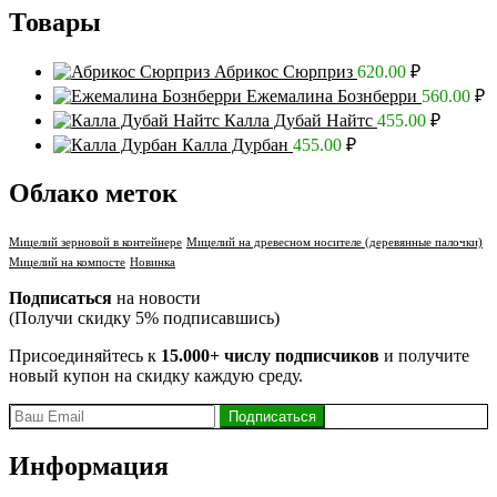
Товары
Абрикос Сюрприз
620.00
₽
Ежемалина Бознберри
560.00
₽
Калла Дубай Найтс
455.00
₽
Калла Дурбан
455.00
₽
Облако меток
Мицелий зерновой в контейнере
Мицелий на древесном носителе (деревянные палочки)
Мицелий на компосте
Новинка
Подписаться
на новости
(Получи скидку 5% подписавшись)
Присоединяйтесь к
15.000+ числу подписчиков
и получите
новый купон на скидку каждую среду.
Информация