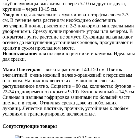
клубнелуковицы высаживают через 5-10 см друг от друга,
крупные – через 10-15 см.
Уход:
всходы желательно замульчировать торфом слоем 2-3
см. В течение лета растениям необходимо обеспечить
регулярный полив, рыхление и 2-3 подкормки минеральными
удобрениями. Срезку лучше проводить утром или вечером. В
открытом грунте растение не зимует. Луковицы выкапывают
осенью до наступления устойчивых холодов, просушивают и
хранят в сухом прохладном месте.
Использование:
для посадки в цветники и клумбы. Идеальны
для срезки.
Майя Плисецкая
– высота растения 140-150 см. Цветок
элегантный, очень нежный палево-оранжевый с персиковым
оттенком. На нижних лепестках – малиновое слегка-
растушеванное пятно. Соцветие – 80 см, количество бутонов –
22-24 (одновременно открыты 9-10). Бутон крупный – 14,5 см.
Сильная и изящная гофрировка защипами по большей части
цветка и в горле. Отличная срезка даже из небольших
луковиц. Лепестки плотные, прочные, устойчивы к любым
условиям и транспортировке, шелковистые.
Сопутствующие товары