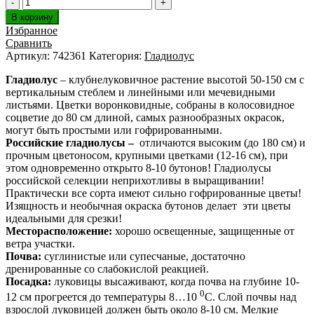
В корзину
Избранное
Сравнить
Артикул:
742361
Категория:
Гладиолус
Гладиолус
– клубнелуковичное растение высотой 50-150 см с
вертикальным стеблем и линейными или мечевидными
листьями. Цветки воронковидные, собраны в колосовидное
соцветие до 80 см длиной, самых разнообразных окрасок,
могут быть простыми или гофрированными.
Российские гладиолусы –
отличаются высоким (до 180 см) и
прочным цветоносом, крупными цветками (12-16 см), при
этом одновременно открыто 8-10 бутонов! Гладиолусы
российской селекции неприхотливы в выращивании!
Практически все сорта имеют сильно гофрированные цветы!
Изящность и необычная окраска бутонов делает эти цветы
идеальными для срезки!
Месторасположение:
хорошо освещенные, защищенные от
ветра участки.
Почва:
суглинистые или супесчаные, достаточно
дренированные со слабокислой реакцией.
Посадка:
луковицы высаживают, когда почва на глубине 10-
0
12 см прогреется до температуры 8…10
С. Слой почвы над
взрослой луковицей должен быть около 8-10 см. Мелкие