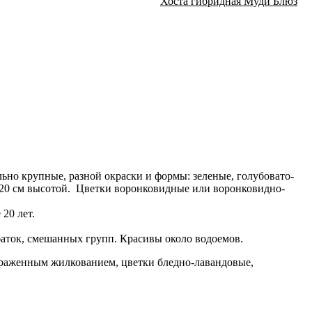
Хоста гибридная Муди Блюз
ьно крупные, разной окраски и формы: зеленые, голубовато-
120 см высотой. Цветки воронковидные или воронковидно-
20 лет.
баток, смешанных групп. Красивы около водоемов.
 выраженным жилкованием, цветки бледно-лавандовые,