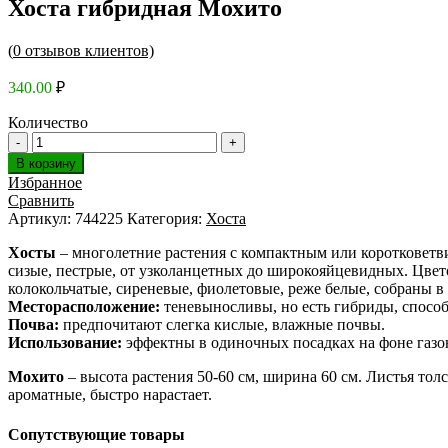
Хоста гибридная Мохито
(
0
отзывов клиентов)
340.00
₽
Количество
В корзину
Избранное
Сравнить
Артикул:
744225
Категория:
Хоста
Хосты
– многолетние растения с компактным или коротковетви
сизые, пестрые, от узколанцетных до широкояйцевидных. Цвет
колокольчатые, сиреневые, фиолетовые, реже белые, собраны в 
Месторасположение:
теневыносливы, но есть гибриды, способ
Почва:
предпочитают слегка кислые, влажные почвы.
Использование:
эффектны в одиночных посадках на фоне газо
Мохито
– высота растения 50-60 см, ширина 60 см. Листья то
ароматные, быстро нарастает.
Сопутствующие товары