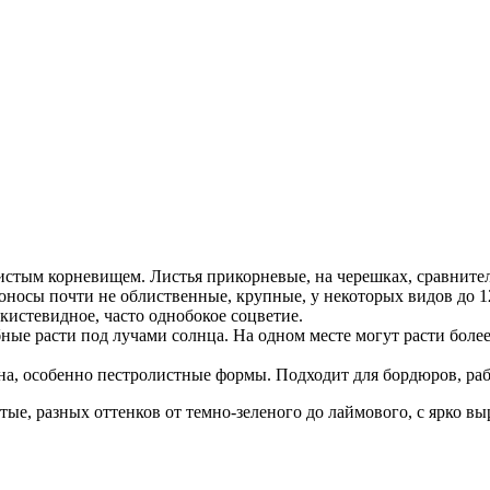
стым корневищем. Листья прикорневые, на черешках, сравнител
оносы почти не облиственные, крупные, у некоторых видов до 
кистевидное, часто однобокое соцветие.
ные расти под лучами солнца. На одном месте могут расти более 
на, особенно пестролистные формы. Подходит для бордюров, ра
лстые, разных оттенков от темно-зеленого до лаймового, с ярко