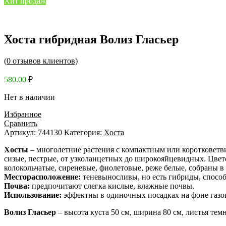
Хит продаж
Хоста гибридная Волиз Гласьер
(
0
отзывов клиентов)
580.00
₽
Нет в наличии
Избранное
Сравнить
Артикул:
744130
Категория:
Хоста
Хосты
– многолетние растения с компактным или коротковетви
сизые, пестрые, от узколанцетных до широкояйцевидных. Цвет
колокольчатые, сиреневые, фиолетовые, реже белые, собраны в 
Месторасположение:
теневыносливы, но есть гибриды, способ
Почва:
предпочитают слегка кислые, влажные почвы.
Использование:
эффектны в одиночных посадках на фоне газо
Волиз Гласьер
– высота куста 50 см, ширина 80 см, листья тем