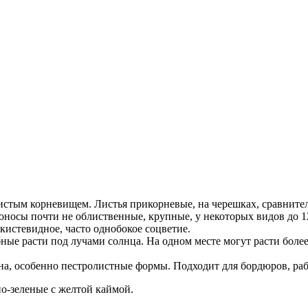
стым корневищем. Листья прикорневые, на черешках, сравнител
оносы почти не облиственные, крупные, у некоторых видов до 
кистевидное, часто однобокое соцветие.
ные расти под лучами солнца. На одном месте могут расти более 
на, особенно пестролистные формы. Подходит для бордюров, ра
но-зеленые с желтой каймой.