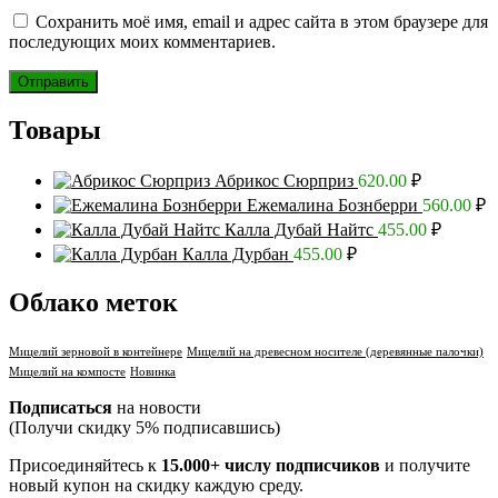
Сохранить моё имя, email и адрес сайта в этом браузере для
последующих моих комментариев.
Товары
Абрикос Сюрприз
620.00
₽
Ежемалина Бознберри
560.00
₽
Калла Дубай Найтс
455.00
₽
Калла Дурбан
455.00
₽
Облако меток
Мицелий зерновой в контейнере
Мицелий на древесном носителе (деревянные палочки)
Мицелий на компосте
Новинка
Подписаться
на новости
(Получи скидку 5% подписавшись)
Присоединяйтесь к
15.000+ числу подписчиков
и получите
новый купон на скидку каждую среду.