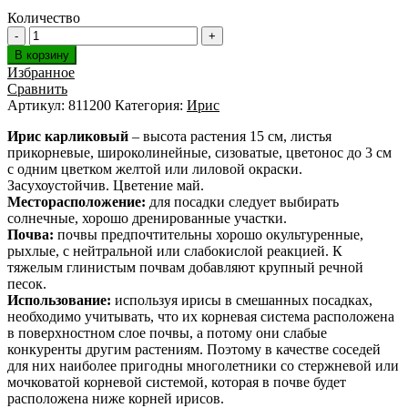
Количество
В корзину
Избранное
Сравнить
Артикул:
811200
Категория:
Ирис
Ирис карликовый
– высота растения 15 см, листья
прикорневые, широколинейные, сизоватые, цветонос до 3 см
с одним цветком желтой или лиловой окраски.
Засухоустойчив. Цветение май.
Месторасположение:
для посадки следует выбирать
солнечные, хорошо дренированные участки.
Почва:
почвы предпочтительны хорошо окультуренные,
рыхлые, с нейтральной или слабокислой реакцией. К
тяжелым глинистым почвам добавляют крупный речной
песок.
Использование:
используя ирисы в смешанных посадках,
необходимо учитывать, что их корневая система расположена
в поверхностном слое почвы, а потому они слабые
конкуренты другим растениям. Поэтому в качестве соседей
для них наиболее пригодны многолетники со стержневой или
мочковатой корневой системой, которая в почве будет
расположена ниже корней ирисов.