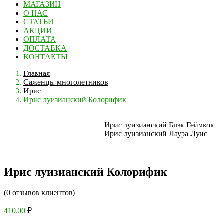
МАГАЗИН
О НАС
СТАТЬИ
АКЦИИ
ОПЛАТА
ДОСТАВКА
КОНТАКТЫ
Главная
Саженцы многолетников
Ирис
Ирис луизианский Колорифик
Ирис луизианский Блэк Геймкок
Ирис луизианский Лаура Луис
Ирис луизианский Колорифик
(
0
отзывов клиентов)
410.00
₽