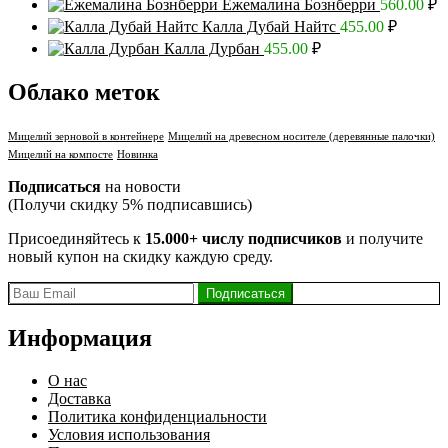
Ежемалина Бознберри
560.00
₽
Калла Дубай Найтс
455.00
₽
Калла Дурбан
455.00
₽
Облако меток
Мицелий зерновой в контейнере
Мицелий на древесном носителе (деревянные палочки)
Мицелий на компосте
Новинка
Подписаться
на новости
(Получи скидку 5% подписавшись)
Присоединяйтесь к
15.000+ числу подписчиков
и получите
новый купон на скидку каждую среду.
Информация
О нас
Доставка
Политика конфиденциальности
Условия использования