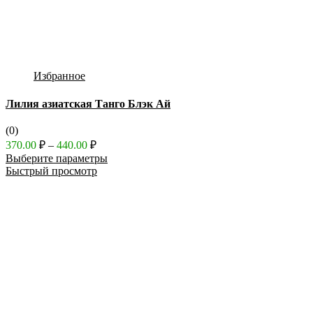
Избранное
Лилия азиатская Танго Блэк Ай
(0)
Диапазон
370.00
₽
–
440.00
₽
цен:
Выберите параметры
370.00 ₽
Быстрый просмотр
–
440.00 ₽