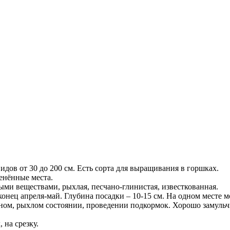
дов от 30 до 200 см. Есть сорта для выращивания в горшках.
енённые места.
ыми веществами, рыхлая, песчано-глинистая, известкованная.
онец апреля-май. Глубина посадки – 10-15 см. На одном месте мог
ном, рыхлом состоянии, проведении подкормок. Хорошо замульч
 на срезку.