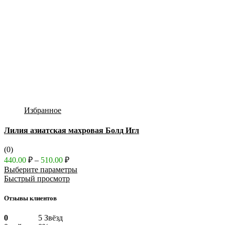
Избранное
Лилия азиатская махровая Болд Игл
(0)
Диапазон
440.00
₽
–
510.00
₽
цен:
Выберите параметры
440.00 ₽
Быстрый просмотр
–
510.00 ₽
Отзывы клиентов
0
5 Звёзд