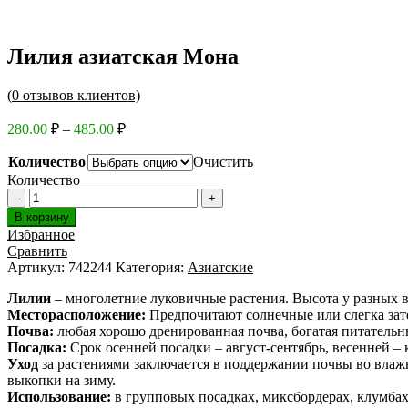
Лилия азиатская Мона
(
0
отзывов клиентов)
Диапазон
280.00
₽
–
485.00
₽
цен:
280.00 ₽
Количество
Очистить
–
Количество
485.00 ₽
В корзину
Избранное
Сравнить
Артикул:
742244
Категория:
Азиатские
Лилии
– многолетние луковичные растения. Высота у разных ви
Месторасположение:
Предпочитают солнечные или слегка зат
Почва:
любая хорошо дренированная почва, богатая питательн
Посадка:
Срок осенней посадки – август-сентябрь, весенней – к
Уход
за растениями заключается в поддержании почвы во влаж
выкопки на зиму.
Использование:
в групповых посадках, миксбордерах, клумбах,