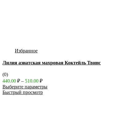
Избранное
Лилия азиатская махровая Коктейль Твинс
(0)
Диапазон
440.00
₽
–
510.00
₽
цен:
Выберите параметры
440.00 ₽
Быстрый просмотр
–
510.00 ₽