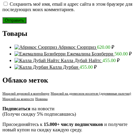
Сохранить моё имя, email и адрес сайта в этом браузере для
последующих моих комментариев.
Товары
Абрикос Сюрприз
620.00
₽
Ежемалина Бознберри
560.00
₽
Калла Дубай Найтс
455.00
₽
Калла Дурбан
455.00
₽
Облако меток
Мицелий зерновой в контейнере
Мицелий на древесном носителе (деревянные палочки)
Мицелий на компосте
Новинка
Подписаться
на новости
(Получи скидку 5% подписавшись)
Присоединяйтесь к
15.000+ числу подписчиков
и получите
новый купон на скидку каждую среду.