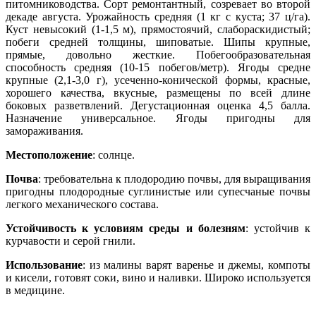
питомниководства. Сорт ремонтантный, созревает во второй
декаде августа. Урожайность средняя (1 кг с куста; 37 ц/га).
Куст невысокий (1-1,5 м), прямостоячий, слабораскидистый;
побеги средней толщины, шиповатые. Шипы крупные,
прямые, довольно жесткие. Побегообразовательная
способность средняя (10-15 побегов/метр). Ягоды средне
крупные (2,1-3,0 г), усеченно-конической формы, красные,
хорошего качества, вкусные, размещены по всей длине
боковых разветвлений. Дегустационная оценка 4,5 балла.
Назначение универсальное. Ягоды пригодны для
замораживания.
Местоположение
: солнце.
Почва
: требовательна к плодородию почвы, для выращивания
пригодны плодородные суглинистые или супесчаные почвы
легкого механического состава.
Устойчивость к условиям среды и болезням
: устойчив к
курчавости и серой гнили.
Использование
: из малины варят варенье и джемы, компоты
и кисели, готовят соки, вино и наливки. Широко используется
в медицине.