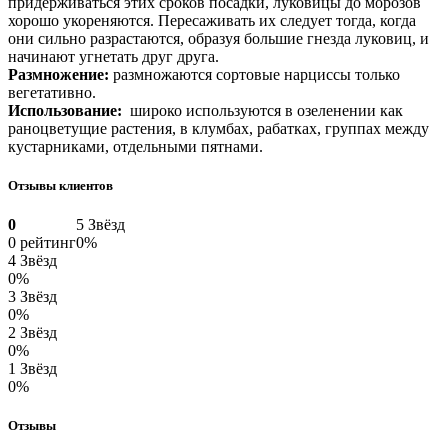
придерживаться этих сроков посадки, луковицы до морозов
хорошо укореняются. Пересаживать их следует тогда, когда
они сильно разрастаются, образуя большие гнезда луковиц, и
начинают угнетать друг друга.
Размножение:
размножаются сортовые нарциссы только
вегетативно.
Использование:
широко используются в озеленении как
раноцветущие растения, в клумбах, рабатках, группах между
кустарниками, отдельными пятнами.
Отзывы клиентов
0
5 Звёзд
0 рейтинг
0%
4 Звёзд
0%
3 Звёзд
0%
2 Звёзд
0%
1 Звёзд
0%
Отзывы