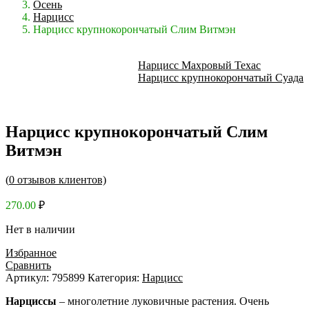
Осень
Нарцисс
Нарцисс крупнокорончатый Слим Витмэн
Нарцисс Махровый Техас
Нарцисс крупнокорончатый Суада
Нарцисс крупнокорончатый Слим
Витмэн
(
0
отзывов клиентов)
270.00
₽
Нет в наличии
Избранное
Сравнить
Артикул:
795899
Категория:
Нарцисс
Нарциссы
– многолетние луковичные растения. Очень