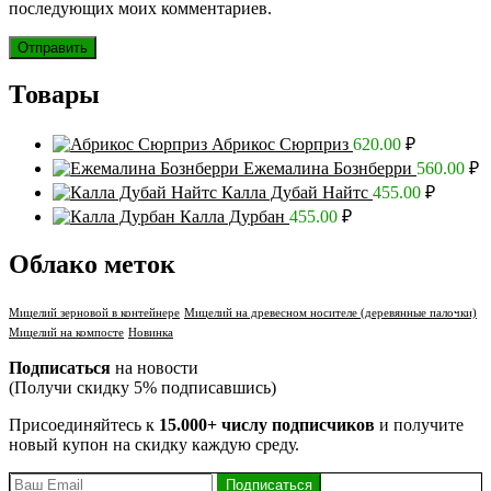
последующих моих комментариев.
Товары
Абрикос Сюрприз
620.00
₽
Ежемалина Бознберри
560.00
₽
Калла Дубай Найтс
455.00
₽
Калла Дурбан
455.00
₽
Облако меток
Мицелий зерновой в контейнере
Мицелий на древесном носителе (деревянные палочки)
Мицелий на компосте
Новинка
Подписаться
на новости
(Получи скидку 5% подписавшись)
Присоединяйтесь к
15.000+ числу подписчиков
и получите
новый купон на скидку каждую среду.