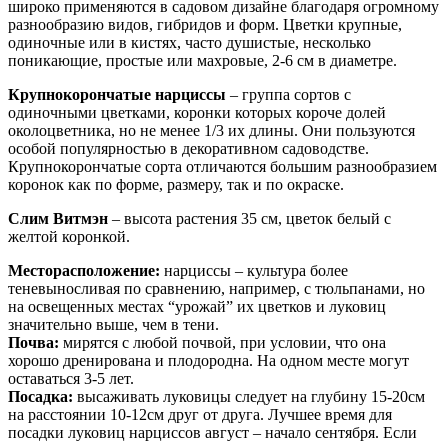
широко применяются в садовом дизайне благодаря огромному
разнообразию видов, гибридов и форм. Цветки крупные,
одиночные или в кистях, часто душистые, несколько
поникающие, простые или махровые, 2-6 см в диаметре.
Крупнокорончатые нарциссы
– группа сортов с
одиночными цветками, коронки которых короче долей
околоцветника, но не менее 1/3 их длины. Они пользуются
особой популярностью в декоративном садоводстве.
Крупнокорончатые сорта отличаются большим разнообразием
коронок как по форме, размеру, так и по окраске.
Слим Витмэн
– высота растения 35 см, цветок белый с
желтой коронкой.
Месторасположение:
нарциссы – культура более
теневыносливая по сравнению, например, с тюльпанами, но
на освещенных местах “урожай” их цветков и луковиц
значительно выше, чем в тени.
Почва:
мирятся с любой почвой, при условии, что она
хорошо дренирована и плодородна. На одном месте могут
оставаться 3-5 лет.
Посадка:
высаживать луковицы следует на глубину 15-20см
на расстоянии 10-12см друг от друга. Лучшее время для
посадки луковиц нарциссов август – начало сентября. Если