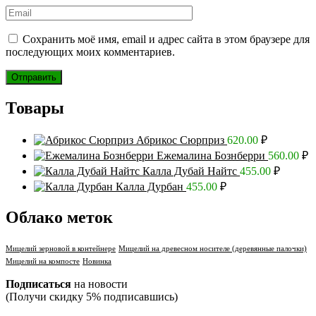
Сохранить моё имя, email и адрес сайта в этом браузере для
последующих моих комментариев.
Товары
Абрикос Сюрприз
620.00
₽
Ежемалина Бознберри
560.00
₽
Калла Дубай Найтс
455.00
₽
Калла Дурбан
455.00
₽
Облако меток
Мицелий зерновой в контейнере
Мицелий на древесном носителе (деревянные палочки)
Мицелий на компосте
Новинка
Подписаться
на новости
(Получи скидку 5% подписавшись)