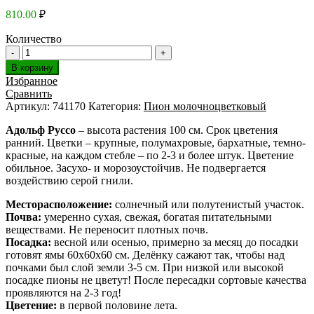
810.00
₽
Количество
В корзину
Избранное
Сравнить
Артикул:
741170
Категория:
Пион молочноцветковый
Адольф Руссо
– высота растения 100 см. Срок цветения
ранний. Цветки – крупные, полумахровые, бархатные, темно-
красные, на каждом стебле – по 2-3 и более штук. Цветение
обильное. Засухо- и морозоустойчив. Не подвергается
воздействию серой гнили.
Месторасположение:
солнечный или полутенистый участок.
Почва:
умеренно сухая, свежая, богатая питательными
веществами. Не переносит плотных почв.
Посадка:
весной или осенью, примерно за месяц до посадки
готовят ямы 60х60х60 см. Делёнку сажают так, чтобы над
почками был слой земли 3-5 см. При низкой или высокой
посадке пионы не цветут! После пересадки сортовые качества
проявляются на 2-3 год!
Цветение:
в первой половине лета.