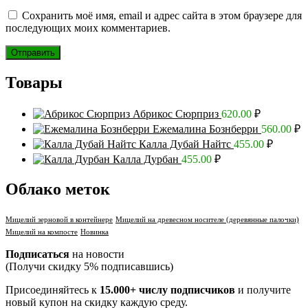
Сохранить моё имя, email и адрес сайта в этом браузере для
последующих моих комментариев.
Товары
Абрикос Сюрприз
620.00
₽
Ежемалина Бознберри
560.00
₽
Калла Дубай Найтс
455.00
₽
Калла Дурбан
455.00
₽
Облако меток
Мицелий зерновой в контейнере
Мицелий на древесном носителе (деревянные палочки)
Мицелий на компосте
Новинка
Подписаться
на новости
(Получи скидку 5% подписавшись)
Присоединяйтесь к
15.000+ числу подписчиков
и получите
новый купон на скидку каждую среду.