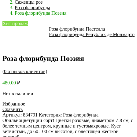
Саженцы роз
Роза флорибунда
Роза флорибунда Поэзия
Хит продаж
Роза флорибунда Пастелла
Роза флорибунда Републик де Монмартр
Роза флорибунда Поэзия
(
0
отзывов клиентов)
480.00
₽
Нет в наличии
Избранное
Сравнить
Артикул:
834791
Категория:
Роза флорибунда
Обильноцветущий сорт! Цветки розовые, диаметром 7-8 см, с
более темным центром, крупные и густомахровые. Куст
ветвистый, до 60-100 см высотой, с блестящей жесткой
листвой.