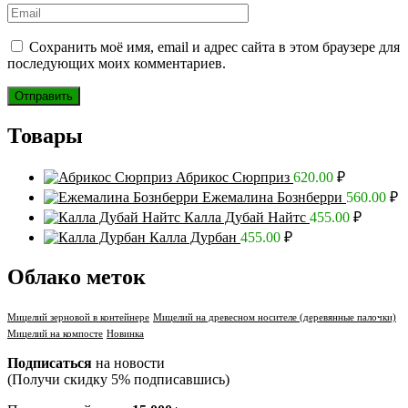
Сохранить моё имя, email и адрес сайта в этом браузере для
последующих моих комментариев.
Товары
Абрикос Сюрприз
620.00
₽
Ежемалина Бознберри
560.00
₽
Калла Дубай Найтс
455.00
₽
Калла Дурбан
455.00
₽
Облако меток
Мицелий зерновой в контейнере
Мицелий на древесном носителе (деревянные палочки)
Мицелий на компосте
Новинка
Подписаться
на новости
(Получи скидку 5% подписавшись)