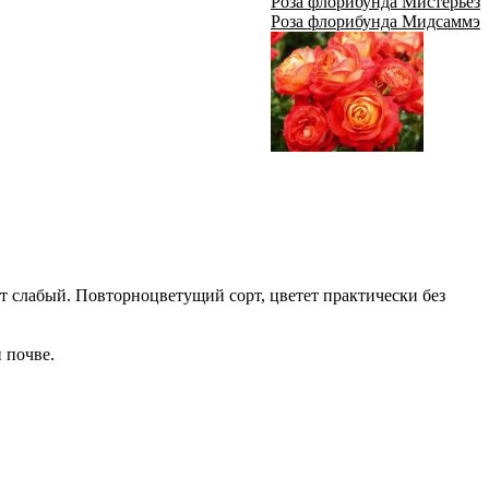
Роза флорибунда Мистерьёз
Роза флорибунда Мидсаммэ
т слабый. Повторноцветущий сорт, цветет практически без
 почве.