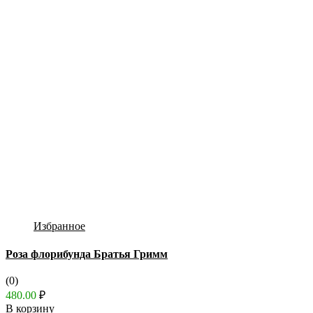
Избранное
Роза флорибунда Братья Гримм
(0)
480.00
₽
В корзину