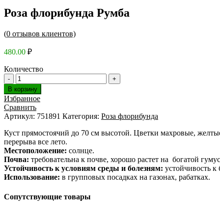
Роза флорибунда Румба
(
0
отзывов клиентов)
480.00
₽
Количество
В корзину
Избранное
Сравнить
Артикул:
751891
Категория:
Роза флорибунда
Куст прямостоячий до 70 см высотой. Цветки махровые, желтые
перерыва все лето.
Местоположение:
солнце.
Почва:
требовательна к почве, хорошо растет на богатой гуму
Устойчивость к условиям среды и болезням:
устойчивость к 
Использование:
в групповых посадках на газонах, рабатках.
Сопутствующие товары