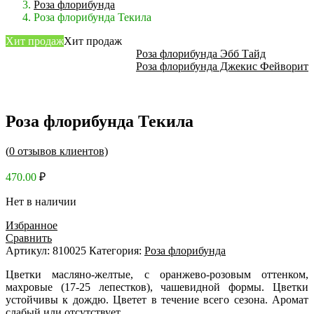
Роза флорибунда
Роза флорибунда Текила
Хит продаж
Хит продаж
Роза флорибунда Эбб Тайд
Роза флорибунда Джекис Фейворит
Роза флорибунда Текила
(
0
отзывов клиентов)
470.00
₽
Нет в наличии
Избранное
Сравнить
Артикул:
810025
Категория:
Роза флорибунда
Цветки масляно-желтые, с оранжево-розовым оттенком,
махровые (17-25 лепестков), чашевидной формы. Цветки
устойчивы к дождю. Цветет в течение всего сезона. Аромат
слабый или отсутствует.