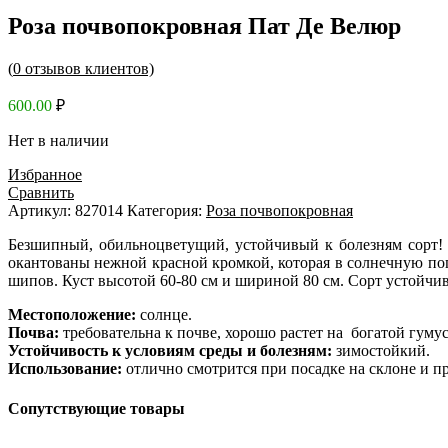
Роза почвопокровная Пат Де Велюр
(
0
отзывов клиентов)
600.00
₽
Нет в наличии
Избранное
Сравнить
Артикул:
827014
Категория:
Роза почвопокровная
Безшипный, обильноцветущий, устойчивый к болезням сорт! 
окантованы нежной красной кромкой, которая в солнечную пог
шипов. Куст высотой 60-80 см и шириной 80 см. Сорт устойчив
Местоположение:
солнце.
Почва:
требовательна к почве, хорошо растет на богатой гуму
Устойчивость к условиям среды и болезням:
зимостойкий.
Использование:
отлично смотрится при посадке на склоне и 
Сопутствующие товары