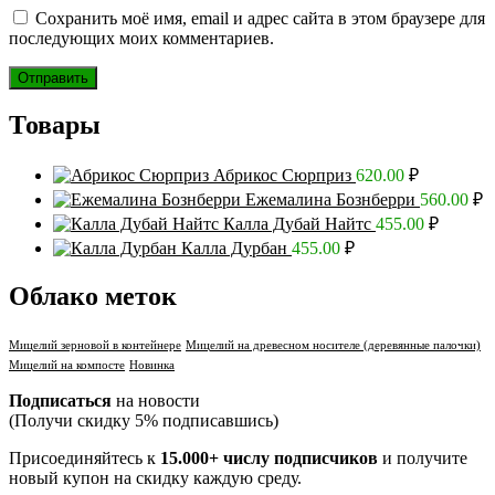
Сохранить моё имя, email и адрес сайта в этом браузере для
последующих моих комментариев.
Товары
Абрикос Сюрприз
620.00
₽
Ежемалина Бознберри
560.00
₽
Калла Дубай Найтс
455.00
₽
Калла Дурбан
455.00
₽
Облако меток
Мицелий зерновой в контейнере
Мицелий на древесном носителе (деревянные палочки)
Мицелий на компосте
Новинка
Подписаться
на новости
(Получи скидку 5% подписавшись)
Присоединяйтесь к
15.000+ числу подписчиков
и получите
новый купон на скидку каждую среду.