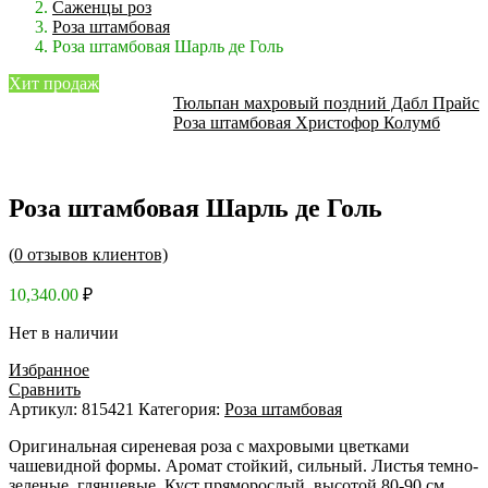
Саженцы роз
Роза штамбовая
Роза штамбовая Шарль де Голь
Хит продаж
Тюльпан махровый поздний Дабл Прайс
Роза штамбовая Христофор Колумб
Роза штамбовая Шарль де Голь
(
0
отзывов клиентов)
10,340.00
₽
Нет в наличии
Избранное
Сравнить
Артикул:
815421
Категория:
Роза штамбовая
Оригинальная сиреневая роза с махровыми цветками
чашевидной формы. Аромат стойкий, сильный. Листья темно-
зеленые, глянцевые. Куст пряморослый, высотой 80-90 см.