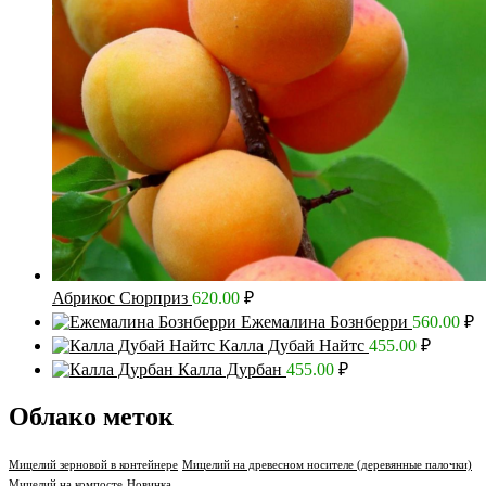
Абрикос Сюрприз
620.00
₽
Ежемалина Бознберри
560.00
₽
Калла Дубай Найтс
455.00
₽
Калла Дурбан
455.00
₽
Облако меток
Мицелий зерновой в контейнере
Мицелий на древесном носителе (деревянные палочки)
Мицелий на компосте
Новинка