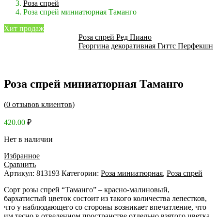
Роза спрей
Роза спрей миниатюрная Таманго
Хит продаж
Роза спрей Ред Пиано
Георгина декоративная Гиттс Перфекшн
Роза спрей миниатюрная Таманго
(
0
отзывов клиентов)
420.00
₽
Нет в наличии
Избранное
Сравнить
Артикул:
813193
Категории:
Роза миниатюрная
,
Роза спрей
Сорт розы спрей “Таманго” – красно-малиновый,
бархатистый цветок состоит из такого количества лепестков,
что у наблюдающего со стороны возникает впечатление, что
им тесно в отведенном пространстве отдельно взятого цветка.