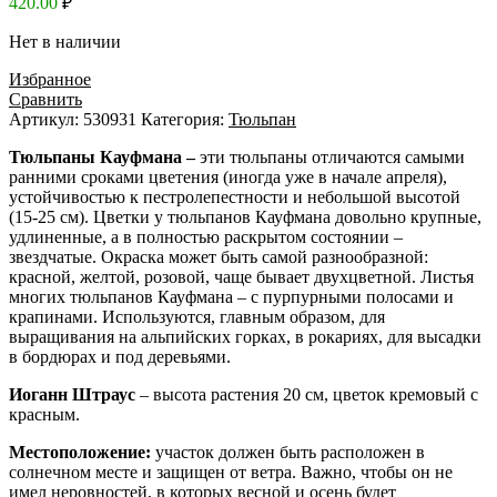
420.00
₽
Нет в наличии
Избранное
Сравнить
Артикул:
530931
Категория:
Тюльпан
Тюльпаны Кауфмана –
эти тюльпаны отличаются самыми
ранними сроками цветения (иногда уже в начале апреля),
устойчивостью к пестролепестности и небольшой высотой
(15-25 см). Цветки у тюльпанов Кауфмана довольно крупные,
удлиненные, а в полностью раскрытом состоянии –
звездчатые. Окраска может быть самой разнообразной:
красной, желтой, розовой, чаще бывает двухцветной. Листья
многих тюльпанов Кауфмана – с пурпурными полосами и
крапинами. Используются, главным образом, для
выращивания на альпийских горках, в рокариях, для высадки
в бордюрах и под деревьями.
Иоганн Штраус
– высота растения 20 см, цветок кремовый с
красным.
Местоположение:
участок должен быть расположен в
солнечном месте и защищен от ветра. Важно, чтобы он не
имел неровностей, в которых весной и осень будет