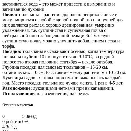
застаиваться вода – это может привести к вымоканию и
загниванию луковиц.
Почва:
тюльпаны – растения довольно неприхотливые и
могут мириться с любой садовой почвой, но наилучшей для
них является рыхлая, хорошо дренированная, умеренно
увлажненная, т.е. суглинистая и супесчаная почва с
нейтральной или слабощелочной реакцией. Тяжелую
суглинистую почву можно улучшить добавлением песка и
торфа.
Посадка:
тюльпаны высаживают осенью, когда температура
почвы на глубине 10 см опустится до 9-10°С, в средней
полосе это вторая половина сентября – начало октября.
Глубина посадки для садовых тюльпанов – 15-20 см,
ботанических -10 см. Расстояние между растениями 10-20 см.
Луковицы садовых тюльпанов нужно выкапывать каждый
год. Место посадки тюльпанов лучше менять 1 раз в 4-5 лет.
Размножение:
луковицами-детками при выкапывании.
Использование:
для озеленения, на срезку.
Отзывы клиентов
0
5 Звёзд
0 рейтинг
0%
4 Звёзд