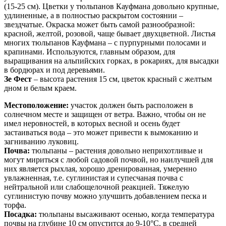
(15-25 см). Цветки у тюльпанов Кауфмана довольно крупные,
удлиненные, а в полностью раскрытом состоянии –
звездчатые. Окраска может быть самой разнообразной:
красной, желтой, розовой, чаще бывает двухцветной. Листья
многих тюльпанов Кауфмана – с пурпурными полосами и
крапинами. Используются, главным образом, для
выращивания на альпийских горках, в рокариях, для высадки
в бордюрах и под деревьями.
Зе Фест
– высота растения 15 см, цветок красный с желтым
дном и белым краем.
Местоположение:
участок должен быть расположен в
солнечном месте и защищен от ветра. Важно, чтобы он не
имел неровностей, в которых весной и осень будет
застаиваться вода – это может привести к вымоканию и
загниванию луковиц.
Почва:
тюльпаны – растения довольно неприхотливые и
могут мириться с любой садовой почвой, но наилучшей для
них является рыхлая, хорошо дренированная, умеренно
увлажненная, т.е. суглинистая и супесчаная почва с
нейтральной или слабощелочной реакцией. Тяжелую
суглинистую почву можно улучшить добавлением песка и
торфа.
Посадка:
тюльпаны высаживают осенью, когда температура
почвы на глубине 10 см опустится до 9-10°С, в средней