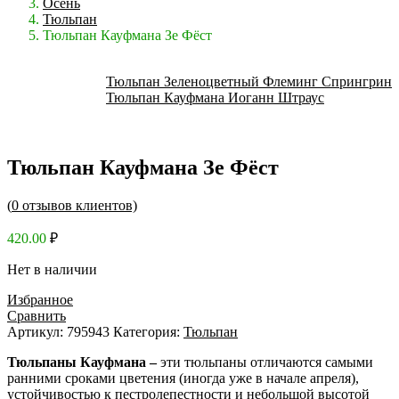
Осень
Тюльпан
Тюльпан Кауфмана Зе Фёст
Тюльпан Зеленоцветный Флеминг Спрингрин
Тюльпан Кауфмана Иоганн Штраус
Тюльпан Кауфмана Зе Фёст
(
0
отзывов клиентов)
420.00
₽
Нет в наличии
Избранное
Сравнить
Артикул:
795943
Категория:
Тюльпан
Тюльпаны Кауфмана –
эти тюльпаны отличаются самыми
ранними сроками цветения (иногда уже в начале апреля),
устойчивостью к пестролепестности и небольшой высотой