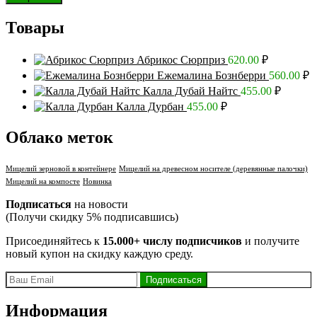
Товары
Абрикос Сюрприз
620.00
₽
Ежемалина Бознберри
560.00
₽
Калла Дубай Найтс
455.00
₽
Калла Дурбан
455.00
₽
Облако меток
Мицелий зерновой в контейнере
Мицелий на древесном носителе (деревянные палочки)
Мицелий на компосте
Новинка
Подписаться
на новости
(Получи скидку 5% подписавшись)
Присоединяйтесь к
15.000+ числу подписчиков
и получите
новый купон на скидку каждую среду.
Информация