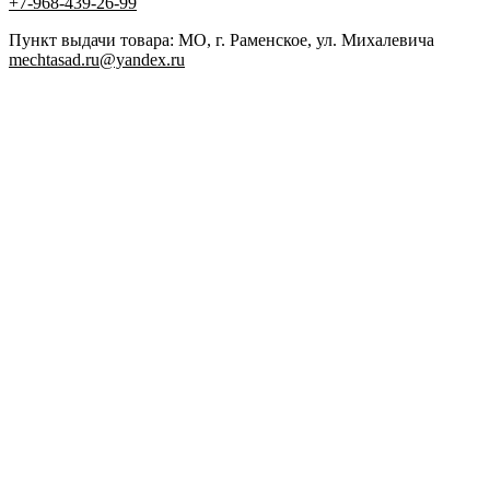
+7-968-439-26-99
Пункт выдачи товара: МО, г. Раменское, ул. Михалевича
mechtasad.ru@yandex.ru