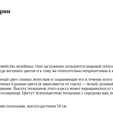
грин
емейства лилейных. Они заслуженно пользуются широкой попул
и весенних цветов и к тому же относительно неприхотливы в к
еный цвет спинки лепестков и сохраняющие его в течение всего
енных в разные цвета (в зависимости от сорта) — белый, розовы
ными. Высота тюльпанов этого класса может варьироваться от с
утолщенная. Цветут Зеленоцветные тюльпаны с середины мая, ис
и полосками, высота растения 50 см.