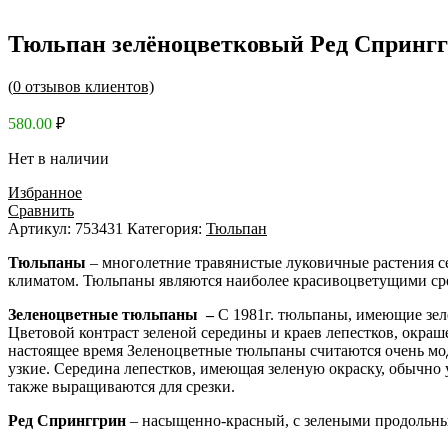
Тюльпан зелёноцветковый Ред Спринг
(
0
отзывов клиентов)
580.00
₽
Нет в наличии
Избранное
Сравнить
Артикул:
753431
Категория:
Тюльпан
Тюльпаны
– многолетние травянистые луковичные растения с
климатом. Тюльпаны являются наиболее красивоцветущими сред
Зеленоцветные тюльпаны –
С 1981г. тюльпаны, имеющие зел
Цветовой контраст зеленой середины и краев лепестков, окраш
настоящее время Зеленоцветные тюльпаны считаются очень мод
узкие. Середина лепестков, имеющая зеленую окраску, обычно 
также выращиваются для срезки.
Ред Спринггрин
– насыщенно-красный, с зелеными продольным