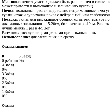
Местоположение:
участок должен быть расположен в солнечном
может привести к вымоканию и загниванию луковиц.
Почва:
тюльпаны – растения довольно неприхотливые и могут м
суглинистая и супесчаная почва с нейтральной или слабощело
Посадка:
тюльпаны высаживают осенью, когда температура почв
для садовых тюльпанов – 15-20см, ботанических -10см. Расс
лучше менять 1 раз в 4-5 лет.
Размножение:
луковицами-детками при выкапывании.
Использование:
для озеленения, на срезку.
Отзывы клиентов
0
5 Звёзд
0 рейтинг
0%
4 Звёзд
0%
3 Звёзд
0%
2 Звёзд
0%
1 Звёзд
0%
Отзывы