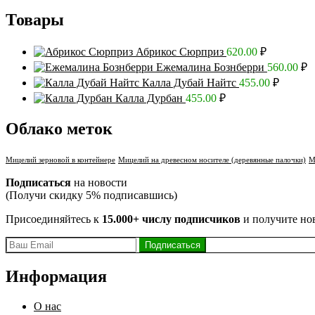
Товары
Абрикос Сюрприз
620.00
₽
Ежемалина Бознберри
560.00
₽
Калла Дубай Найтс
455.00
₽
Калла Дурбан
455.00
₽
Облако меток
Мицелий зерновой в контейнере
Мицелий на древесном носителе (деревянные палочки)
М
Подписаться
на новости
(Получи скидку 5% подписавшись)
Присоединяйтесь к
15.000+ числу подписчиков
и получите но
Информация
О нас