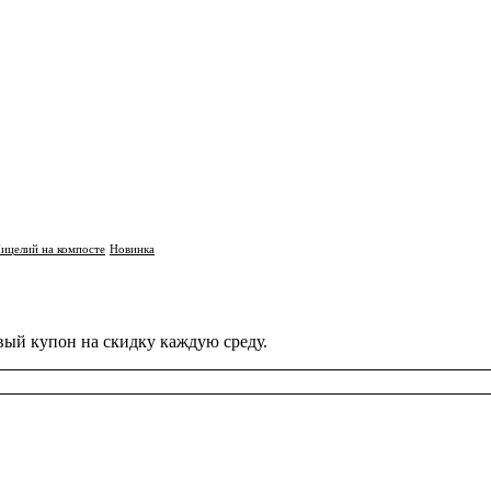
ицелий на компосте
Новинка
вый купон на скидку каждую среду.