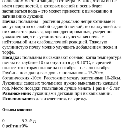
солнечном месте и защищен от ветра. Важно, чтобы он не
имел неровностей, в которых весной и осень будет
застаиваться вода – это может привести к вымоканию и
загниванию луковиц.
Почва:
тюльпаны – растения довольно неприхотливые и
могут мириться с любой садовой почвой, но наилучшей для
них является рыхлая, хорошо дренированная, умеренно
увлажненная, т.е. суглинистая и супесчаная почва с
нейтральной или слабощелочной реакцией. Тяжелую
суглинистую почву можно улучшить добавлением песка и
торфа.
Посадка:
тюльпаны высаживают осенью, когда температура
почвы на глубине 10 см опустится до 9-10°С, в средней
полосе это вторая половина сентября – начало октября.
Глубина посадки для садовых тюльпанов – 15-20см,
ботанических -10см. Расстояние между растениями 10-20см.
Луковицы садовых тюльпанов нужно выкапывать каждый
год. Место посадки тюльпанов лучше менять 1 раз в 4-5 лет.
Размножение:
луковицами-детками при выкапывании.
Использование:
для озеленения, на срезку.
Отзывы клиентов
0
5 Звёзд
0 рейтинг
0%