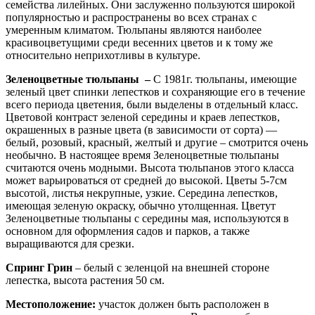
семейства лилейных. Они заслуженно пользуются широкой
популярностью и распространены во всех странах с
умеренным климатом. Тюльпаны являются наиболее
красивоцветущими среди весенних цветов и к тому же
относительно неприхотливы в культуре.
Зеленоцветные тюльпаны –
С 1981г. тюльпаны, имеющие
зеленый цвет спинки лепестков и сохраняющие его в течение
всего периода цветения, были выделены в отдельный класс.
Цветовой контраст зеленой середины и краев лепестков,
окрашенных в разные цвета (в зависимости от сорта) —
белый, розовый, красный, желтый и другие – смотрится очень
необычно. В настоящее время Зеленоцветные тюльпаны
считаются очень модными. Высота тюльпанов этого класса
может варьироваться от средней до высокой. Цветы 5-7см
высотой, листья некрупные, узкие. Середина лепестков,
имеющая зеленую окраску, обычно утолщенная. Цветут
Зеленоцветные тюльпаны с середины мая, используются в
основном для оформления садов и парков, а также
выращиваются для срезки.
Спринг Грин
– белый с зеленцой на внешней стороне
лепестка, высота растения 50 см.
Местоположение:
участок должен быть расположен в