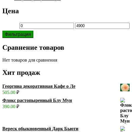
Цена
Минимальная
Максимальная
Фильтрация
цена
цена
Сравнение товаров
Нет товаров для сравнения
Хит продаж
Георгина декоративная Кафе о Ле
505.00
₽
Флокс растопыренный Блу Мун
390.00
₽
Вереск обыкновенный Дарк Бьюти