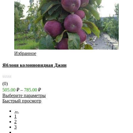
Избранное
Яблоня колонновидная Джин
(0)
Диапазон
505.00
₽
–
785.00
₽
цен:
Выберите параметры
505.00 ₽
Быстрый просмотр
–
←
785.00 ₽
1
2
3
…