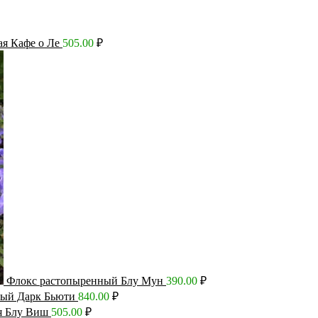
ая Кафе о Ле
505.00
₽
Флокс растопыренный Блу Мун
390.00
₽
ный Дарк Бьюти
840.00
₽
я Блу Виш
505.00
₽