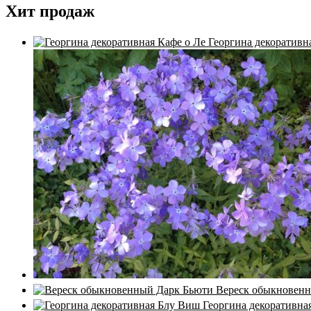
Хит продаж
Георгина декоративн
Вереск обыкновен
Георгина декоративна