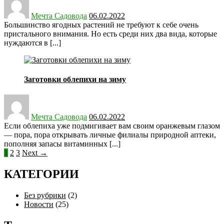
on
Мечта Садовода
06.02.2022
Большинство ягодных растений не требуют к себе очень
пристального внимания. Но есть среди них два вида, которые
нуждаются в [...]
Заготовки облепихи на зиму
Posted
on
Мечта Садовода
06.02.2022
Если облепиха уже подмигивает вам своим оранжевым глазом
— пора, пора открывать личные филиалы природной аптеки,
пополняя запасы витаминных [...]
Posts
1
2
3
Next →
navigation
КАТЕГОРИИ
Без рубрики
(2)
Новости
(25)