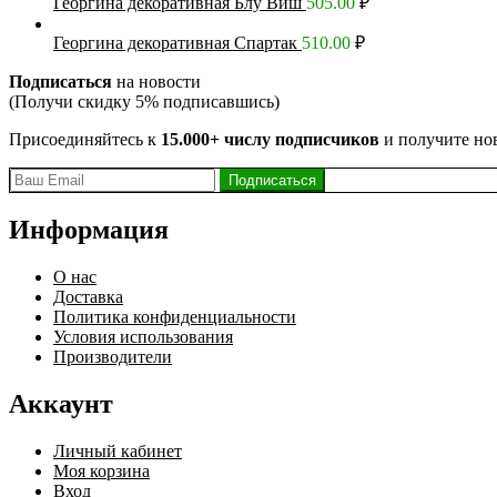
Георгина декоративная Блу Виш
505.00
₽
Георгина декоративная Спартак
510.00
₽
Подписаться
на новости
(Получи скидку 5% подписавшись)
Присоединяйтесь к
15.000+ числу подписчиков
и получите но
Информация
О нас
Доставка
Политика конфиденциальности
Условия использования
Производители
Аккаунт
Личный кабинет
Моя корзина
Вход