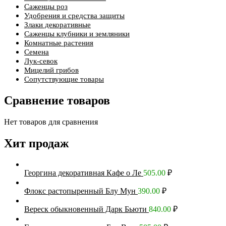
Саженцы роз
Удобрения и средства защиты
Злаки декоративные
Саженцы клубники и земляники
Комнатные растения
Семена
Лук-севок
Мицелий грибов
Сопутствующие товары
Сравнение товаров
Нет товаров для сравнения
Хит продаж
Георгина декоративная Кафе о Ле
505.00
₽
Флокс растопыренный Блу Мун
390.00
₽
Вереск обыкновенный Дарк Бьюти
840.00
₽