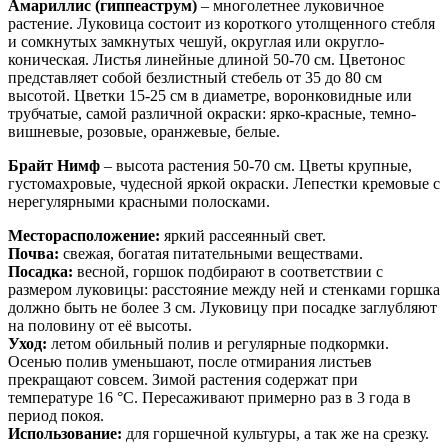
Амариллис (гиппеаструм)
– многолетнее луковичное
растение. Луковица состоит из короткого утолщенного стебля
и сомкнутых замкнутых чешуй, округлая или округло-
коническая. Листья линейные длиной 50-70 см. Цветонос
представляет собой безлистный стебель от 35 до 80 см
высотой. Цветки 15-25 см в диаметре, воронковидные или
трубчатые, самой различной окраски: ярко-красные, темно-
вишневые, розовые, оранжевые, белые.
Брайт Нимф
– высота растения 50-70 см. Цветы крупные,
густомахровые, чудесной яркой окраски. Лепестки кремовые с
нерегулярными красными полосками.
Месторасположение:
яркий рассеянный свет.
Почва:
свежая, богатая питательными веществами.
Посадка:
весной, горшок подбирают в соответствии с
размером луковицы: расстояние между ней и стенками горшка
должно быть не более 3 см. Луковицу при посадке заглубляют
на половину от её высоты.
Уход:
летом обильный полив и регулярные подкормки.
Осенью полив уменьшают, после отмирания листьев
прекращают совсем. Зимой растения содержат при
температуре 16 °С. Пересаживают примерно раз в 3 года в
период покоя.
Использование:
для горшечной культуры, а так же на срезку.