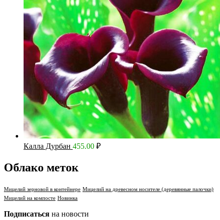
Калла Дурбан
455.00
₽
Облако меток
Мицелий зерновой в контейнере
Мицелий на древесном носителе (деревянные палочки)
Мицелий на компосте
Новинка
Подписаться
на новости