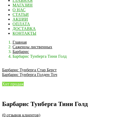
ГЛАВНАЯ
МАГАЗИН
О НАС
СТАТЬИ
АКЦИИ
ОПЛАТА
ДОСТАВКА
КОНТАКТЫ
Главная
Саженцы лиственных
Барбарис
Барбарис Тунберга Тини Голд
Барбарис Тунберга Стар Берст
Барбарис Тунберга Голден Точ
Хит продаж
Барбарис Тунберга Тини Голд
(
0
отзывов клиентов)