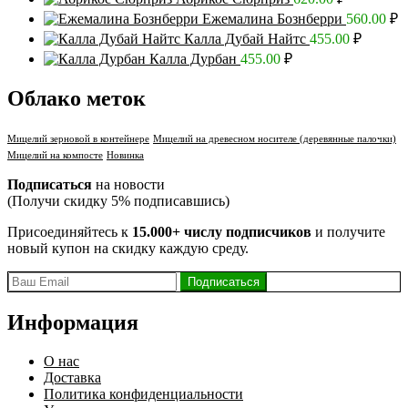
Ежемалина Бознберри
560.00
₽
Калла Дубай Найтс
455.00
₽
Калла Дурбан
455.00
₽
Облако меток
Мицелий зерновой в контейнере
Мицелий на древесном носителе (деревянные палочки)
Мицелий на компосте
Новинка
Подписаться
на новости
(Получи скидку 5% подписавшись)
Присоединяйтесь к
15.000+ числу подписчиков
и получите
новый купон на скидку каждую среду.
Информация
О нас
Доставка
Политика конфиденциальности