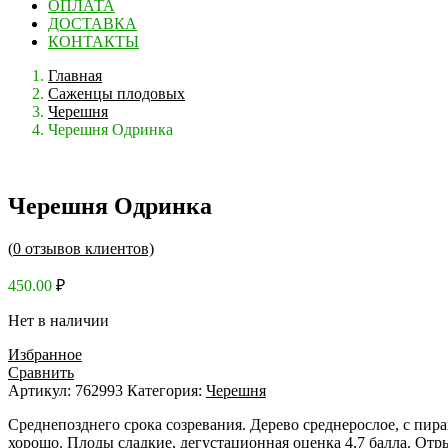
ОПЛАТА
ДОСТАВКА
КОНТАКТЫ
Главная
Саженцы плодовых
Черешня
Черешня Одринка
Черешня Одринка
(
0
отзывов клиентов)
450.00
₽
Нет в наличии
Избранное
Сравнить
Артикул:
762993
Категория:
Черешня
Среднепозднего срока созревания. Дерево среднерослое, с пира
хорошо. Плоды сладкие, дегустационная оценка 4,7 балла. От