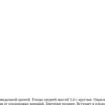
мидальной кроной. Плоды средней массой 5,4 г, круглые. Окраск
рыв от плодоножки хороший. Цветение позднее. Вступает в пло