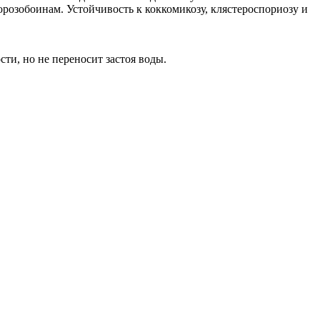
розобоинам. Устойчивость к коккомикозу, клястероспориозу и
ти, но не переносит застоя воды.