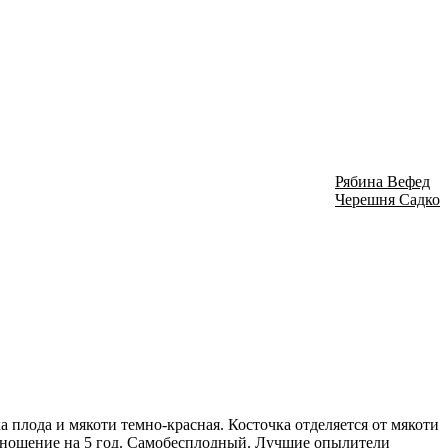
Рябина Вефед
Черешня Садко
а плода и мякоти темно-красная. Косточка отделяется от мякоти
доношение на 5 год. Самобесплодный. Лучшие опылители