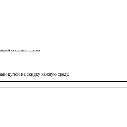
ицелий на компосте
Новинка
вый купон на скидку каждую среду.