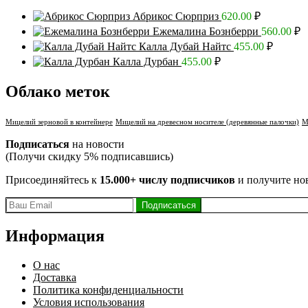
Абрикос Сюрприз
620.00
₽
Ежемалина Бознберри
560.00
₽
Калла Дубай Найтс
455.00
₽
Калла Дурбан
455.00
₽
Облако меток
Мицелий зерновой в контейнере
Мицелий на древесном носителе (деревянные палочки)
М
Подписаться
на новости
(Получи скидку 5% подписавшись)
Присоединяйтесь к
15.000+ числу подписчиков
и получите но
Информация
О нас
Доставка
Политика конфиденциальности
Условия использования