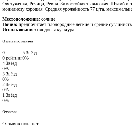
Овстуженка, Речица, Ревна. Зимостойкость высокая. Штамб и 
монилиозу хорошая. Средняя урожайность 77 ц/га, максимальная
Местоположение:
солнце.
Почва:
предпочитает плодородные легкие и средне суглинистые
Использование:
плодовая культура.
Отзывы клиентов
0
5 Звёзд
0 рейтинг
0%
4 Звёзд
0%
3 Звёзд
0%
2 Звёзд
0%
1 Звёзд
0%
Отзывы
Отзывов пока нет.