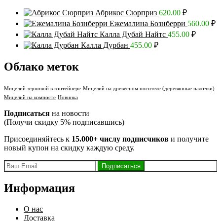
Абрикос Сюрприз
620.00
₽
Ежемалина Бознберри
560.00
₽
Калла Дубай Найтс
455.00
₽
Калла Дурбан
455.00
₽
Облако меток
Мицелий зерновой в контейнере
Мицелий на древесном носителе (деревянные палочки)
Мицелий на компосте
Новинка
Подписаться
на новости
(Получи скидку 5% подписавшись)
Присоединяйтесь к
15.000+ числу подписчиков
и получите
новый купон на скидку каждую среду.
Информация
О нас
Доставка