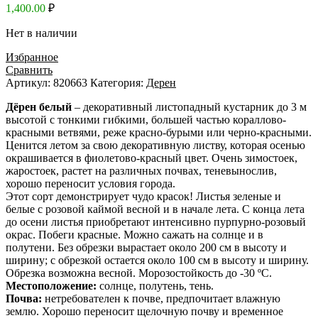
1,400.00
₽
Нет в наличии
Избранное
Сравнить
Артикул:
820663
Категория:
Дерен
Дёрен белый
– декоративный листопадный кустарник до 3 м
высотой с тонкими гибкими, большей частью кораллово-
красными ветвями, реже красно-бурыми или черно-красными.
Ценится летом за свою декоративную листву, которая осенью
окрашивается в фиолетово-красный цвет. Очень зимостоек,
жаростоек, растет на различных почвах, теневынослив,
хорошо переносит условия города.
Этот сорт демонстрирует чудо красок! Листья зеленые и
белые с розовой каймой весной и в начале лета. С конца лета
до осени листья приобретают интенсивно пурпурно-розовый
окрас. Побеги красные. Можно сажать на солнце и в
полутени. Без обрезки вырастает около 200 см в высоту и
ширину; с обрезкой остается около 100 см в высоту и ширину.
Обрезка возможна весной. Морозостойкость до -30 ºC.
Местоположение:
солнце, полутень, тень.
Почва:
нетребователен к почве, предпочитает влажную
землю. Хорошо переносит щелочную почву и временное