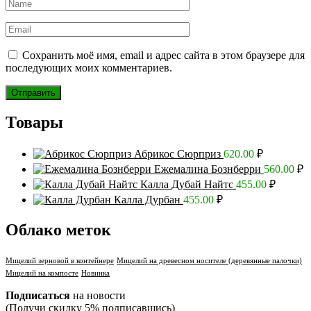
Сохранить моё имя, email и адрес сайта в этом браузере для
последующих моих комментариев.
Товары
Абрикос Сюрприз
620.00
₽
Ежемалина Бознберри
560.00
₽
Калла Дубай Найтс
455.00
₽
Калла Дурбан
455.00
₽
Облако меток
Мицелий зерновой в контейнере
Мицелий на древесном носителе (деревянные палочки)
Мицелий на компосте
Новинка
Подписаться
на новости
(Получи скидку 5% подписавшись)