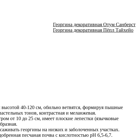
Георгина декоративная Отум Санберст
Георгина декоративная Пёпл Тайхейо
 высотой 40-120 см, обильно ветвятся, формируя пышные
пастельных тонов, контрастная и меланжевая.
ом от 10 до 25 см, имеет плоские лепестки (язычковые
бразная.
саживать георгины на низких и заболоченных участках.
обренная песчаная почва с кислотностью рН 6,5-6,7.