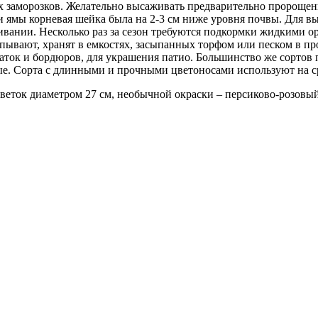
их заморозков. Желательно высаживать предварительно пророщен
и ямы корневая шейка была на 2-3 см ниже уровня почвы. Для в
вании. Несколько раз за сезон требуются подкормки жидкими ор
ывают, хранят в емкостях, засыпанных торфом или песком в пр
баток и бордюров, для украшения патио. Большинство же сортов
. Сорта с длинными и прочными цветоносами используют на ср
цветок диаметром 27 см, необычной окраски – персиково-розовый