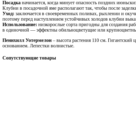
Посадка
начинается, когда минует опасность поздних июньск
Клубни в посадочной яме располагают так, чтобы после заделк
Уход:
заключается в своевременных поливах, рыхлении и окучи
поэтому перед наступлением устойчивых холодов клубни выкап
Использование:
низкорослые сорта пригодны для создания ра
в одиночной — эффектны обильноцветущие или крупноцветные
Пеннхилл Уотермелон
– высота растения 110 см. Гигантский 
основанием. Лепестки волнистые.
Сопутствующие товары