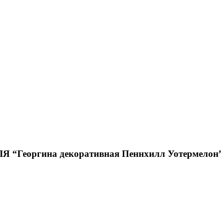
еоргина декоративная Пеннхилл Уотермелон