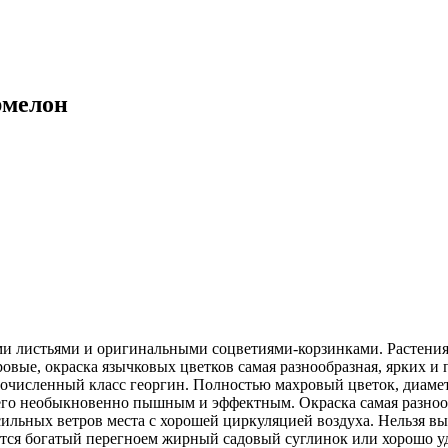
рмелон
ми листьями и оригинальными соцветиями-корзинками. Растения
вые, окраска язычковых цветков самая разнообразная, ярких и 
очисленный класс георгин. Полностью махровый цветок, диаметр
т его необыкновенно пышным и эффектным. Окраска самая разноо
ильных ветров места с хорошей циркуляцией воздуха. Нельзя вы
ется богатый перегноем жирный садовый суглинок или хорошо уд