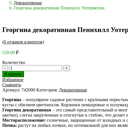
Декоративные
Георгина декоративная Пеннхилл Уотермелон
Георгина декоративная Пеннхилл Уоте
(
0
отзывов клиентов)
520.00
₽
Количество
В корзину
Избранное
Сравнить
Артикул:
742000
Категория:
Декоративные
Георгина
– популярное садовое растение с крупными перисты
кусты с обилием цветоносов. Корзинки немахровые и полумахро
Георгина декоративная
– это самый представительный и мног
цветки), слегка закрученные и отогнутые к стеблю, что делае
Месторасположение:
солнечные, защищенные от холодных и с
Почва:
растут на любых почвах, но оптимальной для них явля