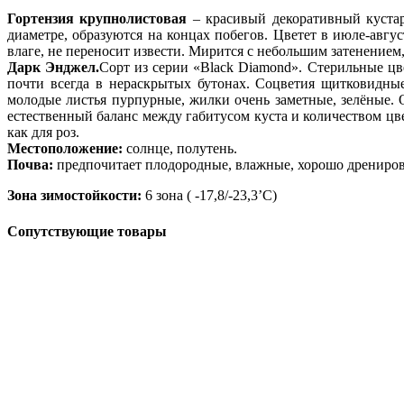
Гортензия крупнолистовая
– красивый декоративный кустар
диаметре, образуются на концах побегов. Цветет в июле-авгу
влаге, не переносит извести. Мирится с небольшим затенением, 
Дарк Энджел.
Сорт из серии «Black Diamond». Стерильные цв
почти всегда в нераскрытых бутонах. Соцветия щитковидные
молодые листья пурпурные, жилки очень заметные, зелёные. 
естественный баланс между габитусом куста и количеством цве
как для роз.
Местоположение:
солнце, полутень.
Почва:
предпочитает плодородные, влажные, хорошо дрениро
Зона зимостойкости:
6 зона ( -17,8/-23,3’C)
Сопутствующие товары