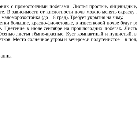
ник с прямостоячими побегами. Листья простые, яйцевидные,
сте. В зависимости от кислотности почв можно менять окраску ц
маломорозостойка (до -18 град). Требует укрытия на зиму.
етки большие, красно-фиолетовые, в известковой почве будут 
. Цветение в июле-сентябре на прошлогодних побегах. Листь
Осенью листья тёмно-красные. Куст компактный и пушистый, вы
тков. Место солнечное утром и вечером,и полутенистое – в пол
ванны