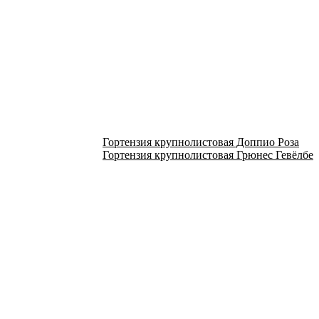
Гортензия крупнолистовая Доппио Роза
Гортензия крупнолистовая Грюнес Гевёлбе