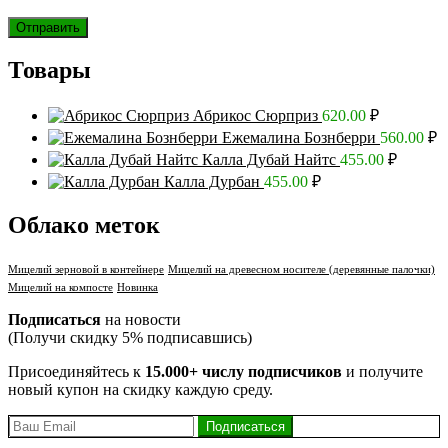
Товары
Абрикос Сюрприз
620.00
₽
Ежемалина Бознберри
560.00
₽
Калла Дубай Найтс
455.00
₽
Калла Дурбан
455.00
₽
Облако меток
Мицелий зерновой в контейнере
Мицелий на древесном носителе (деревянные палочки)
Мицелий на компосте
Новинка
Подписаться
на новости
(Получи скидку 5% подписавшись)
Присоединяйтесь к
15.000+ числу подписчиков
и получите
новый купон на скидку каждую среду.