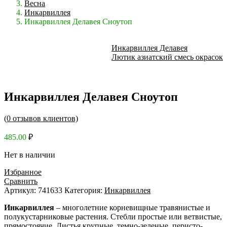
Весна
Инкарвиллея
Инкарвиллея Делавея Сноутоп
Инкарвиллея Делавея
Лютик азиатский смесь окрасок
Инкарвиллея Делавея Сноутоп
(
0
отзывов клиентов)
485.00
₽
Нет в наличии
Избранное
Сравнить
Артикул:
741633
Категория:
Инкарвиллея
Инкарвиллея
– многолетние корневищные травянистые и
полукустарниковые растения. Стебли простые или ветвистые,
прямостоячие. Листья крупные, темно-зеленые, перисто-