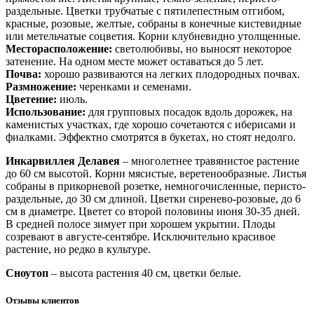
раздельные. Цветки трубчатые с пятилепестным отгибом,
красные, розовые, желтые, собраны в конечные кистевидные
или метельчатые соцветия. Корни клубневидно утолщенные.
Месторасположение:
cветолюбивы, но выносят некоторое
затенение. На одном месте может оставаться до 5 лет.
Почва:
хорошо развиваются на легких плодородных почвах.
Размножение:
черенками и семенами.
Цветение:
июль.
Использование:
для групповых посадок вдоль дорожек, на
каменистых участках, где хорошо сочетаются с иберисами и
фиалками. Эффектно смотрятся в букетах, но стоят недолго.
Инкарвиллея Делавея
– многолетнее травянистое растение
до 60 см высотой. Корни мясистые, веретенообразные. Листья
собраны в прикорневой розетке, немногочисленные, перисто-
раздельные, до 30 см длиной. Цветки сиренево-розовые, до 6
см в диаметре. Цветет со второй половины июня 30-35 дней.
В средней полосе зимует при хорошем укрытии. Плоды
созревают в августе-сентябре. Исключительно красивое
растение, но редко в культуре.
Сноутоп
– высота растения 40 см, цветки белые.
Отзывы клиентов