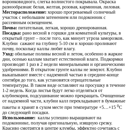
воронковидного, слегка волнистого покрывала. Окраска
разнообразная: белая, желтая, розовая, карминная, лиловая.
Месторасположение:
хорошо прогреваемый солнечный
участок с небольшим затенением или подоконник с
рассеянным освещением.
Почва:
питательная, легкая, хорошо дренированная.
Посадка:
рано весной в горшки для комнатной культуры, в
открытый грунт – после того, как минует угроза заморозков.
Клубни сажают на глубину 5-10 см и хорошо проливают
почву, поскольку каллы любят влагу.
Уход:
обильные поливы весной и летом, особенно в жаркие
дни, осенью каллам хватает естественной влаги. Подкормки
производят 1 раз в 2 недели минеральными и органическими
удобрениями. В открытом грунте каллы не зимуют. Клубни
выкапывают вместе с надземной частью в середине-конце
сентября до того, как установятся отрицательные
температуры. В таком виде оставляют на просушку в течение
1-2 недель. Когда листья будут легко отделяться от
клубнекорня, подсушивание можно прекращать. Очищенные
от надземной части, клубни калл перекладывают в бумажные
0
пакеты и хранят в сухом месте при температуре +5…+15
С
до следующей посадки.
Использование:
каллы успешно выращивают на
подоконнике, получая оригинальную, изящную срезку.
Красиво смотрятся в центре клумбы, эффектно сочетаясь с