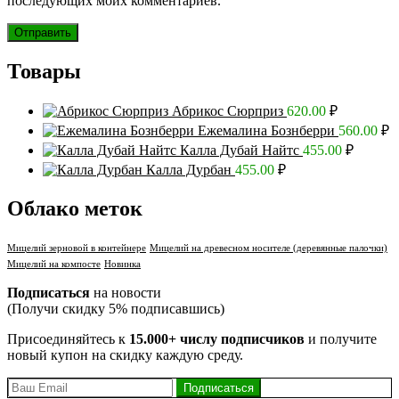
последующих моих комментариев.
Товары
Абрикос Сюрприз
620.00
₽
Ежемалина Бознберри
560.00
₽
Калла Дубай Найтс
455.00
₽
Калла Дурбан
455.00
₽
Облако меток
Мицелий зерновой в контейнере
Мицелий на древесном носителе (деревянные палочки)
Мицелий на компосте
Новинка
Подписаться
на новости
(Получи скидку 5% подписавшись)
Присоединяйтесь к
15.000+ числу подписчиков
и получите
новый купон на скидку каждую среду.