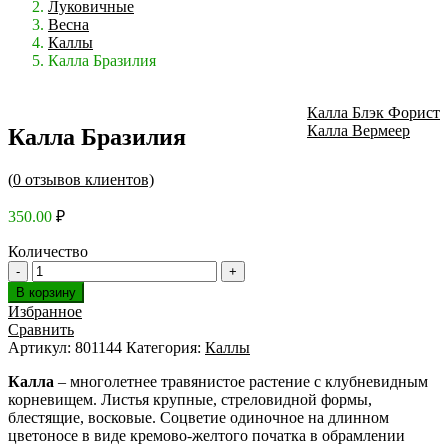
Луковичные
Весна
Каллы
Калла Бразилия
Калла Блэк Форист
Калла Вермеер
Калла Бразилия
(
0
отзывов клиентов)
350.00
₽
Количество
В корзину
Избранное
Сравнить
Артикул:
801144
Категория:
Каллы
Калла
– многолетнее травянистое растение с клубневидным
корневищем. Листья крупные, стреловидной формы,
блестящие, восковые. Соцветие одиночное на длинном
цветоносе в виде кремово-желтого початка в обрамлении