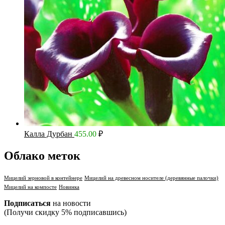
Калла Дурбан
455.00
₽
Облако меток
Мицелий зерновой в контейнере
Мицелий на древесном носителе (деревянные палочки)
Мицелий на компосте
Новинка
Подписаться
на новости
(Получи скидку 5% подписавшись)