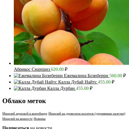
Абрикос Сюрприз
620.00
₽
Ежемалина Бознберри
560.00
₽
Калла Дубай Найтс
455.00
₽
Калла Дурбан
455.00
₽
Облако меток
Мицелий зерновой в контейнере
Мицелий на древесном носителе (деревянные палочки)
Мицелий на компосте
Новинка
Подписаться
на новости