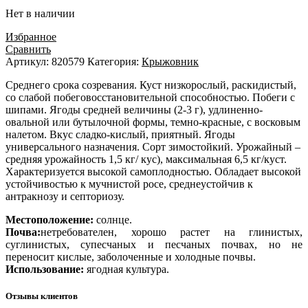
Нет в наличии
Избранное
Сравнить
Артикул:
820579
Категория:
Крыжовник
Среднего срока созревания. Куст низкорослый, раскидистый,
со слабой побеговосстановительной способностью. Побеги с
шипами. Ягоды средней величины (2-3 г), удлиненно-
овальной или бутылочной формы, темно-красные, с восковым
налетом. Вкус сладко-кислый, приятный. Ягоды
универсального назначения. Сорт зимостойкий. Урожайный –
средняя урожайность 1,5 кг/ кус), максимальная 6,5 кг/куст.
Характеризуется высокой самоплодностью. Обладает высокой
устойчивостью к мучнистой росе, среднеустойчив к
антракнозу и септориозу.
Местоположение:
солнце.
Почва:
нетребователен, хорошо растет на глинистых,
суглинистых, супесчаных и песчаных почвах, но не
переносит кислые, заболоченные и холодные почвы.
Использование:
ягодная культура.
Отзывы клиентов