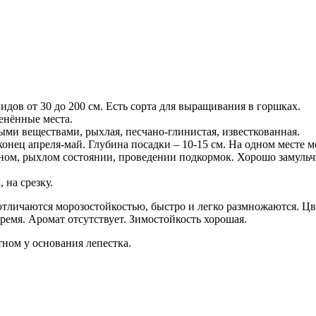
дов от 30 до 200 см. Есть сорта для выращивания в горшках.
енённые места.
ыми веществами, рыхлая, песчано-глинистая, известкованная.
онец апреля-май. Глубина посадки – 10-15 см. На одном месте мог
ном, рыхлом состоянии, проведении подкормок. Хорошо замульч
 на срезку.
тличаются морозостойкостью, быстро и легко размножаются. Цве
емя. Аромат отсутствует. Зимостойкость хорошая.
тном у основания лепестка.