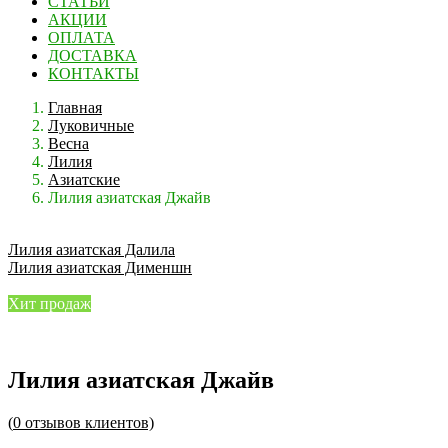
СТАТЬИ
АКЦИИ
ОПЛАТА
ДОСТАВКА
КОНТАКТЫ
Главная
Луковичные
Весна
Лилия
Азиатские
Лилия азиатская Джайв
Лилия азиатская Далила
Лилия азиатская Дименшн
Хит продаж
Лилия азиатская Джайв
(
0
отзывов клиентов)