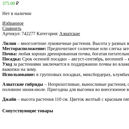
375.00
₽
Нет в наличии
Избранное
Сравнить
Артикул:
742277
Категория:
Азиатские
Лилии
– многолетние луковичные растения. Высота у разных ви
Месторасположение:
Предпочитают солнечные или слегка зат
Почва:
любая хорошо дренированная почва, богатая питательн
Посадка:
Срок осенней посадки – август-сентябрь, весенней – к
Уход
за растениями заключается в поддержании почвы во влаж
выкопки на зиму.
Использование:
в групповых посадках, миксбордерах, клумбах,
Азиатские гибриды
– Неприхотливые, выносливые растения, о
половине июня-июле. Пригодны для выгонки во внесезонное вр
Джайв
– высота растения 110 см. Цветок желтый с красным пя
Сопутствующие товары