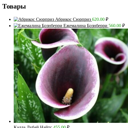
Товары
Абрикос Сюрприз
620.00
₽
Ежемалина Бознберри
560.00
₽
Калла Дубай Найтс
455.00
₽