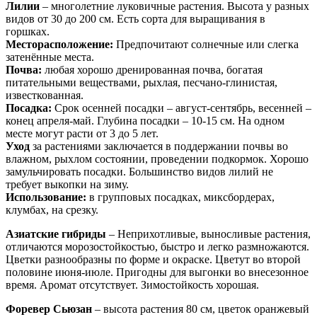
Лилии
– многолетние луковичные растения. Высота у разных
видов от 30 до 200 см. Есть сорта для выращивания в
горшках.
Месторасположение:
Предпочитают солнечные или слегка
затенённые места.
Почва:
любая хорошо дренированная почва, богатая
питательными веществами, рыхлая, песчано-глинистая,
известкованная.
Посадка:
Срок осенней посадки – август-сентябрь, весенней –
конец апреля-май. Глубина посадки – 10-15 см. На одном
месте могут расти от 3 до 5 лет.
Уход
за растениями заключается в поддержании почвы во
влажном, рыхлом состоянии, проведении подкормок. Хорошо
замульчировать посадки. Большинство видов лилий не
требует выкопки на зиму.
Использование:
в групповых посадках, миксбордерах,
клумбах, на срезку.
Азиатские гибриды
– Неприхотливые, выносливые растения,
отличаются морозостойкостью, быстро и легко размножаются.
Цветки разнообразны по форме и окраске. Цветут во второй
половине июня-июле. Пригодны для выгонки во внесезонное
время. Аромат отсутствует. Зимостойкость хорошая.
Форевер Сьюзан
– высота растения 80 см, цветок оранжевый