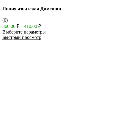
Лилия азиатская Дименшн
(0)
Диапазон
360.00
₽
–
410.00
₽
цен:
Выберите параметры
360.00 ₽
Быстрый просмотр
–
410.00 ₽