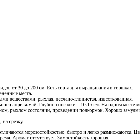
дов от 30 до 200 см. Есть сорта для выращивания в горшках.
енённые места.
ыми веществами, рыхлая, песчано-глинистая, известкованная.
онец апреля-май. Глубина посадки – 10-15 см. На одном месте мог
ном, рыхлом состоянии, проведении подкормок. Хорошо замульч
 на срезку.
тличаются морозостойкостью, быстро и легко размножаются. Цве
емя. Аромат отсутствует. Зимостойкость хорошая.