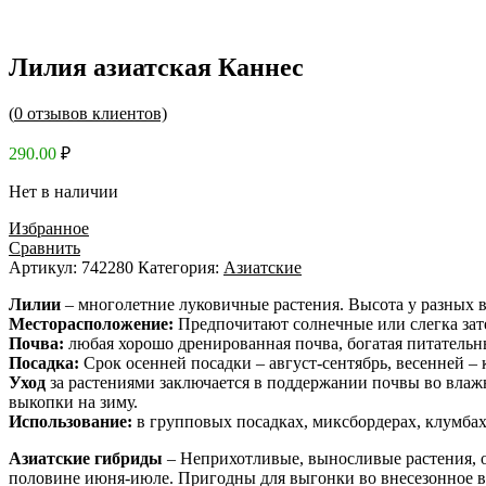
Лилия азиатская Каннес
(
0
отзывов клиентов)
290.00
₽
Нет в наличии
Избранное
Сравнить
Артикул:
742280
Категория:
Азиатские
Лилии
– многолетние луковичные растения. Высота у разных ви
Месторасположение:
Предпочитают солнечные или слегка зат
Почва:
любая хорошо дренированная почва, богатая питательн
Посадка:
Срок осенней посадки – август-сентябрь, весенней – к
Уход
за растениями заключается в поддержании почвы во влаж
выкопки на зиму.
Использование:
в групповых посадках, миксбордерах, клумбах,
Азиатские гибриды
– Неприхотливые, выносливые растения, о
половине июня-июле. Пригодны для выгонки во внесезонное вр