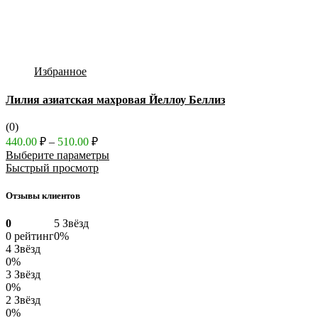
Избранное
Лилия азиатская махровая Йеллоу Беллиз
(0)
Диапазон
440.00
₽
–
510.00
₽
цен:
Выберите параметры
440.00 ₽
Быстрый просмотр
–
510.00 ₽
Отзывы клиентов
0
5 Звёзд
0 рейтинг
0%
4 Звёзд
0%
3 Звёзд
0%
2 Звёзд
0%