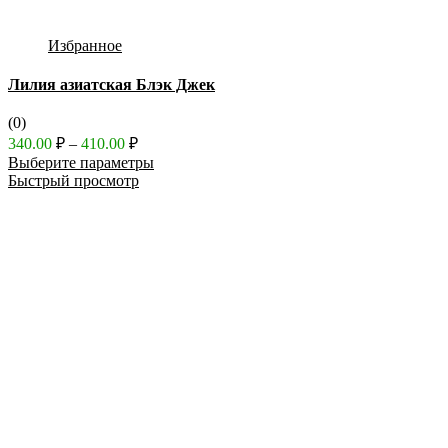
Избранное
Лилия азиатская Блэк Джек
(0)
Диапазон
340.00
₽
–
410.00
₽
цен:
Выберите параметры
340.00 ₽
Быстрый просмотр
–
410.00 ₽