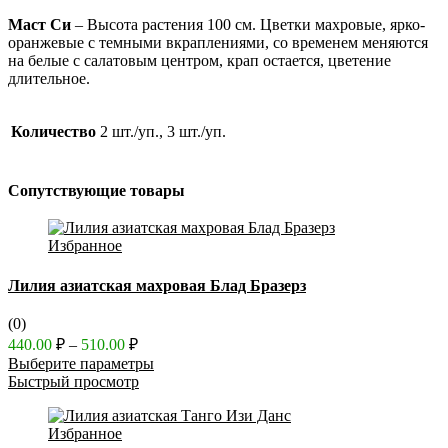
Маст Си
– Высота растения 100 см. Цветки махровые, ярко-
оранжевые с темными вкраплениями, со временем меняются
на белые с салатовым центром, крап остается, цветение
длительное.
Количество
2 шт./уп., 3 шт./уп.
Сопутствующие товары
Избранное
Лилия азиатская махровая Блад Бразерз
(0)
Диапазон
440.00
₽
–
510.00
₽
цен:
Выберите параметры
440.00 ₽
Быстрый просмотр
–
510.00 ₽
Избранное