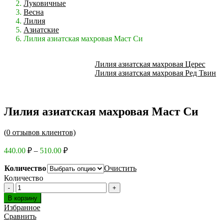
Луковичные
Весна
Лилия
Азиатские
Лилия азиатская махровая Маст Си
Лилия азиатская махровая Церес
Лилия азиатская махровая Ред Твин
Лилия азиатская махровая Маст Си
(
0
отзывов клиентов)
Диапазон
440.00
₽
–
510.00
₽
цен:
440.00 ₽
Количество
Очистить
–
Количество
510.00 ₽
В корзину
Избранное
Сравнить