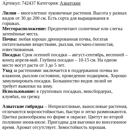
Артикул:
742437
Категория:
Азиатские
Лилии
– многолетние луковичные растения. Высота у разных
видов от 30 до 200 см. Есть сорта для выращивания в
горшках.
Месторасположение:
Предпочитают солнечные или слегка
затенённые места.
Почва:
любая хорошо дренированная почва, богатая
питательными веществами, рыхлая, песчано-глинистая,
известкованная.
Посадка:
Срок осенней посадки – август-сентябрь, весенней –
конец апреля-май. Глубина посадки – 10-15 см. На одном
месте могут расти от 3 до 5 лет.
Уход
за растениями заключается в поддержании почвы во
влажном, рыхлом состоянии, проведении подкормок. Хорошо
замульчировать посадки. Большинство видов лилий не
требует выкопки на зиму.
Использование:
в групповых посадках, миксбордерах,
клумбах, на срезку.
Азиатские гибриды
– Неприхотливые, выносливые растения,
отличаются морозостойкостью, быстро и легко размножаются.
Цветки разнообразны по форме и окраске. Цветут во второй
половине июня-июле. Пригодны для выгонки во внесезонное
время. Аромат отсутствует. Зимостойкость хорошая.