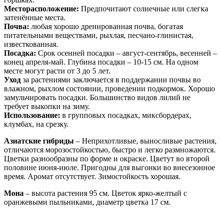
Месторасположение:
Предпочитают солнечные или слегка
затенённые места.
Почва:
любая хорошо дренированная почва, богатая
питательными веществами, рыхлая, песчано-глинистая,
известкованная.
Посадка:
Срок осенней посадки – август-сентябрь, весенней –
конец апреля-май. Глубина посадки – 10-15 см. На одном
месте могут расти от 3 до 5 лет.
Уход
за растениями заключается в поддержании почвы во
влажном, рыхлом состоянии, проведении подкормок. Хорошо
замульчировать посадки. Большинство видов лилий не
требует выкопки на зиму.
Использование:
в групповых посадках, миксбордерах,
клумбах, на срезку.
Азиатские гибриды
– Неприхотливые, выносливые растения,
отличаются морозостойкостью, быстро и легко размножаются.
Цветки разнообразны по форме и окраске. Цветут во второй
половине июня-июле. Пригодны для выгонки во внесезонное
время. Аромат отсутствует. Зимостойкость хорошая.
Мона
– высота растения 95 см. Цветок ярко-желтый с
оранжевыми пыльниками, диаметр цветка 17 см.