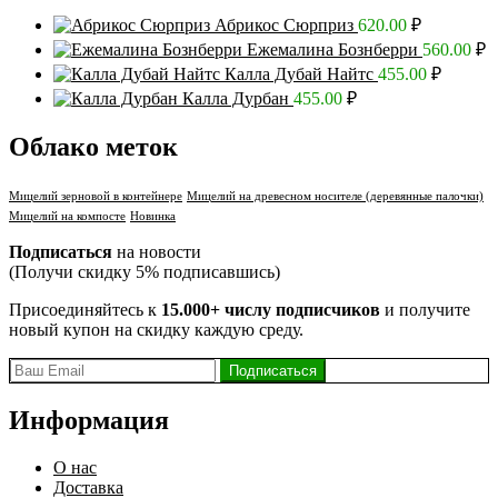
Абрикос Сюрприз
620.00
₽
Ежемалина Бознберри
560.00
₽
Калла Дубай Найтс
455.00
₽
Калла Дурбан
455.00
₽
Облако меток
Мицелий зерновой в контейнере
Мицелий на древесном носителе (деревянные палочки)
Мицелий на компосте
Новинка
Подписаться
на новости
(Получи скидку 5% подписавшись)
Присоединяйтесь к
15.000+ числу подписчиков
и получите
новый купон на скидку каждую среду.
Информация
О нас
Доставка