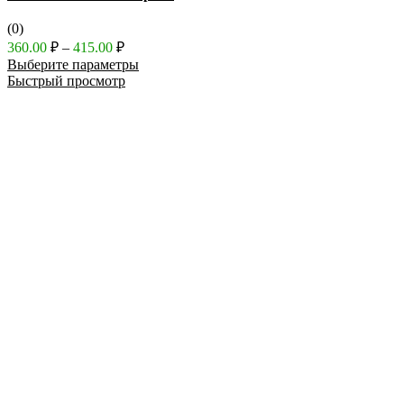
(0)
Диапазон
360.00
₽
–
415.00
₽
цен:
Выберите параметры
360.00 ₽
Быстрый просмотр
–
415.00 ₽