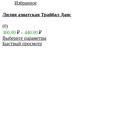
Избранное
Лилия азиатская Трайбал Данс
(0)
Диапазон
360.00
₽
–
440.00
₽
цен:
Выберите параметры
360.00 ₽
Быстрый просмотр
–
440.00 ₽