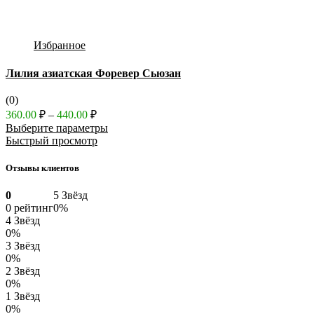
Избранное
Лилия азиатская Форевер Сьюзан
(0)
Диапазон
360.00
₽
–
440.00
₽
цен:
Выберите параметры
360.00 ₽
Быстрый просмотр
–
440.00 ₽
Отзывы клиентов
0
5 Звёзд
0 рейтинг
0%
4 Звёзд
0%
3 Звёзд
0%
2 Звёзд
0%
1 Звёзд
0%