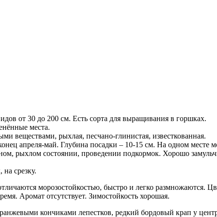
дов от 30 до 200 см. Есть сорта для выращивания в горшках.
енённые места.
ыми веществами, рыхлая, песчано-глинистая, известкованная.
онец апреля-май. Глубина посадки – 10-15 см. На одном месте мог
ном, рыхлом состоянии, проведении подкормок. Хорошо замульч
 на срезку.
тличаются морозостойкостью, быстро и легко размножаются. Цве
емя. Аромат отсутствует. Зимостойкость хорошая.
оранжевыми кончиками лепестков, редкий бордовый крап у центр