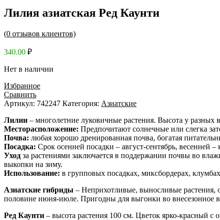
Лилия азиатская Ред Каунти
(
0
отзывов клиентов)
340.00
₽
Нет в наличии
Избранное
Сравнить
Артикул:
742247
Категория:
Азиатские
Лилии
– многолетние луковичные растения. Высота у разных ви
Месторасположение:
Предпочитают солнечные или слегка зат
Почва:
любая хорошо дренированная почва, богатая питательн
Посадка:
Срок осенней посадки – август-сентябрь, весенней – к
Уход
за растениями заключается в поддержании почвы во влаж
выкопки на зиму.
Использование:
в групповых посадках, миксбордерах, клумбах,
Азиатские гибриды
– Неприхотливые, выносливые растения, о
половине июня-июле. Пригодны для выгонки во внесезонное вр
Ред Каунти
– высота растения 100 см. Цветок ярко-красный с 