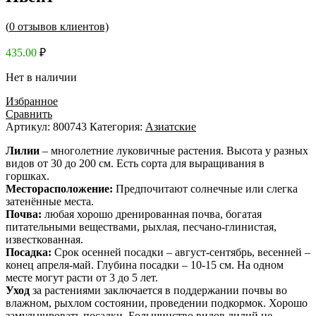
(
0
отзывов клиентов)
435.00
₽
Нет в наличии
Избранное
Сравнить
Артикул:
800743
Категория:
Азиатские
Лилии
– многолетние луковичные растения. Высота у разных
видов от 30 до 200 см. Есть сорта для выращивания в
горшках.
Месторасположение:
Предпочитают солнечные или слегка
затенённые места.
Почва:
любая хорошо дренированная почва, богатая
питательными веществами, рыхлая, песчано-глинистая,
известкованная.
Посадка:
Срок осенней посадки – август-сентябрь, весенней –
конец апреля-май. Глубина посадки – 10-15 см. На одном
месте могут расти от 3 до 5 лет.
Уход
за растениями заключается в поддержании почвы во
влажном, рыхлом состоянии, проведении подкормок. Хорошо
замульчировать посадки. Большинство видов лилий не