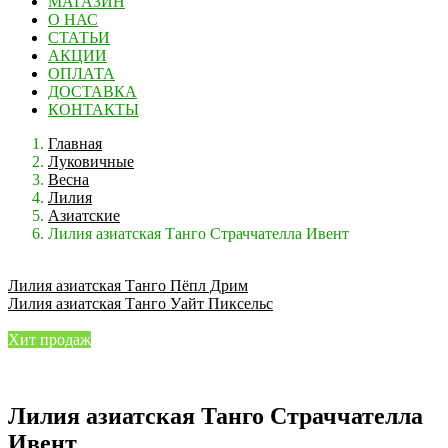
МАГАЗИН
О НАС
СТАТЬИ
АКЦИИ
ОПЛАТА
ДОСТАВКА
КОНТАКТЫ
Главная
Луковичные
Весна
Лилия
Азиатские
Лилия азиатская Танго Страччателла Ивент
Лилия азиатская Танго Пёпл Дрим
Лилия азиатская Танго Уайт Пиксельc
Хит продаж
Лилия азиатская Танго Страччателла
Ивент