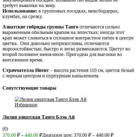
требует выкопки на зиму.
Использование:
в групповых посадках, миксбордерах,
клумбах, на срезку.
Азиатские гибриды группы Т
анго
отличаются сильно
выраженным обильным крапом на лепестках; иногда этот
крап может сливаться в сплошное контрастное пятно в центре
цветка. Они довольно неприхотливы, отличаются
морозостойкостью, быстро и легко размножаются. Цветут во
второй половине июня-июле. Пригодны для выгонки во
внесезонное время.
Страччателла Ивент
– высота растения 110 см, цветок белый
с черным центром и пурпурным напылением.
Сопутствующие товары
Избранное
Лилия азиатская Танго Блэк Ай
(0)
370.00
₽
–
440.00
₽
Диапазон цен: 370.00 ₽ – 440.00 ₽