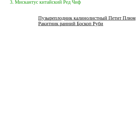
Мискантус китайский Ред Чиф
Пузыреплодник калинолистный Петит Плюм
Ракитник ранний Боскоп Руби