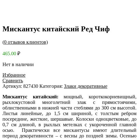
Мискантус китайский Ред Чиф
(
0
отзывов клиентов)
465.00
₽
Нет в наличии
Избранное
Сравнить
Артикул:
827430
Категория:
Злаки декоративные
Мискантус китайский:
мощный, короткокорневищный,
рыхлокустовой многолетний злак с прямостоячими,
облиственными в нижней части стеблями до 300 см высотой.
Листья линейные, до 1,5 см шириной, с толстым ребром
посередине, жесткие, шершавые. Колоски одноцветковые, до
0,7 см длиной, в рыхлых метелках с укороченной главной
осью. Практически все мискантусы имеют длительный
период декоративности – с весны до поздней зимы. Осенью