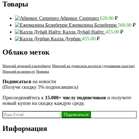
Товары
Абрикос Сюрприз
620.00
₽
Ежемалина Бознберри
560.00
₽
Калла Дубай Найтс
455.00
₽
Калла Дурбан
455.00
₽
Облако меток
Мицелий зерновой в контейнере
Мицелий на древесном носителе (деревянные палочки)
Мицелий на компосте
Новинка
Подписаться
на новости
(Получи скидку 5% подписавшись)
Присоединяйтесь к
15.000+ числу подписчиков
и получите
новый купон на скидку каждую среду.
Информация