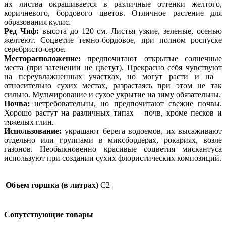
их листва окрашивается в различные оттенки желтого,
коричневого, бордового цветов. Отличное растение для
образования кулис.
Ред Чиф:
высота до 120 см. Листья узкие, зеленые, осенью
желтеют. Соцветие темно-бордовое, при полном роспуске
серебристо-серое.
Месторасположение:
предпочитают открытые солнечные
места (при затенении не цветут). Прекрасно себя чувствуют
на переувлажненных участках, но могут расти и на
относительно сухих местах, разрастаясь при этом не так
сильно. Мульчирование и сухое укрытие на зиму обязательны.
Почва:
нетребовательны, но предпочитают свежие почвы.
Хорошо растут на различных типах почв, кроме песков и
тяжелых глин.
Использование:
украшают берега водоемов, их высаживают
отдельно или группами в миксбордерах, рокариях, возле
газонов. Необыкновенно красивые соцветия мискантуса
используют при создании сухих флористических композиций.
Объем горшка (в литрах)
C2
Сопутствующие товары