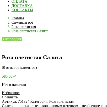
ОПЛАТА
ДОСТАВКА
КОНТАКТЫ
Главная
Саженцы роз
Роза плетистая
Роза плетистая Салита
Хит продаж
Роза плетистая Салита
(
0
отзывов клиентов)
585.00
₽
Нет в наличии
Избранное
Сравнить
Артикул:
751824
Категория:
Роза плетистая
Салита – цветки алые, с коралловым оттенком – необычное соч