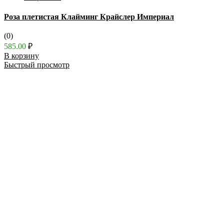
Роза плетистая Клайминг Крайслер Империал
(0)
585.00
₽
В корзину
Быстрый просмотр