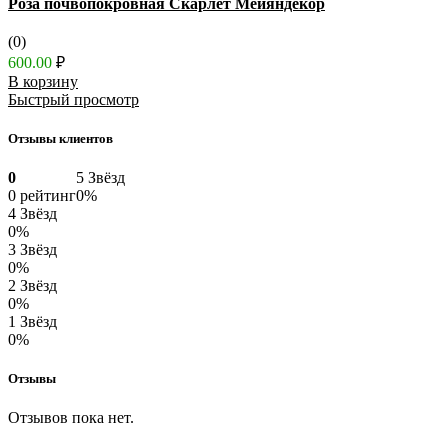
Роза почвопокровная Скарлет Мейяндекор
(0)
600.00
₽
В корзину
Быстрый просмотр
Отзывы клиентов
0
5 Звёзд
0 рейтинг
0%
4 Звёзд
0%
3 Звёзд
0%
2 Звёзд
0%
1 Звёзд
0%
Отзывы
Отзывов пока нет.