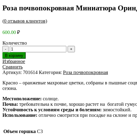
Роза почвопокровная Миниатюра Ори
(
0
отзывов клиентов)
600.00
₽
Количество
В корзину
Избранное
Сравнить
Артикул:
701614
Категория:
Роза почвопокровная
Красно – оранжевые махровые цветки, собраны в пышные соцве
сезона.
Местоположение:
солнце.
Почва:
требовательна к почве, хорошо растет на богатой гуму
Устойчивость к условиям среды и болезням:
зимостойкий.
Использование:
отлично смотрится при посадке на склоне и 
Объем горшка
C3