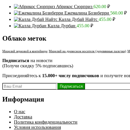
Абрикос Сюрприз
620.00
₽
Ежемалина Бознберри
560.00
₽
Калла Дубай Найтс
455.00
₽
Калла Дурбан
455.00
₽
Облако меток
Мицелий зерновой в контейнере
Мицелий на древесном носителе (деревянные палочки)
М
Подписаться
на новости
(Получи скидку 5% подписавшись)
Присоединяйтесь к
15.000+ числу подписчиков
и получите но
Информация
О нас
Доставка
Политика конфиденциальности
Условия использования