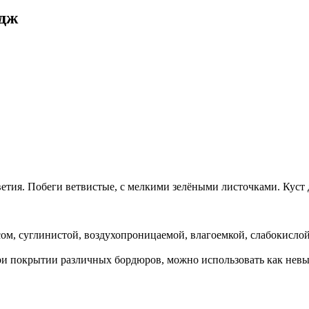
ндж
тия. Побеги ветвистые, с мелкими зелёными листочками. Куст д
сом, суглинистой, воздухопроницаемой, влагоемкой, слабокислой
при покрытии различных бордюров, можно использовать как невы