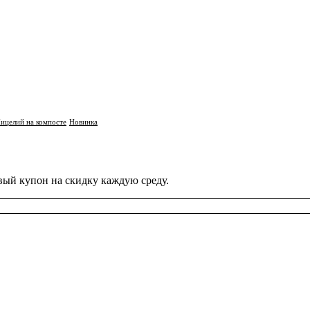
ицелий на компосте
Новинка
вый купон на скидку каждую среду.