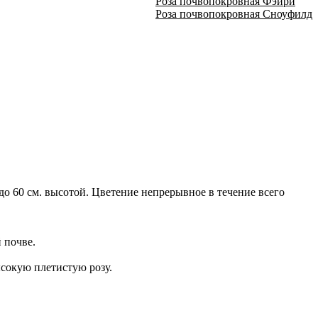
Роза почвопокровная Фэйри
Роза почвопокровная Сноуфилд
о 60 см. высотой. Цветение непрерывное в течение всего
 почве.
сокую плетистую розу.